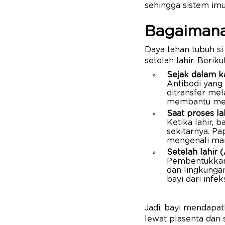
sehingga sistem imu
Bagaimana
Daya tahan tubuh s
setelah lahir. Berik
Sejak dalam ka
Antibodi yang 
ditransfer mel
membantu melin
Saat proses la
Ketika lahir, 
sekitarnya. P
mengenali man
Setelah lahir 
Pembentukkan d
dan lingkunga
bayi dari inf
Jadi, bayi mendapat
lewat plasenta dan s