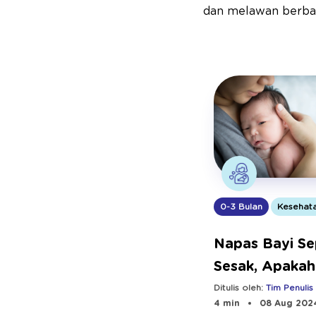
dan melawan berbag
0-3 Bulan
Kesehat
Napas Bayi Se
Sesak, Apakah
Berbahaya?
Ditulis oleh:
Tim Penulis
4 min
08 Aug 202