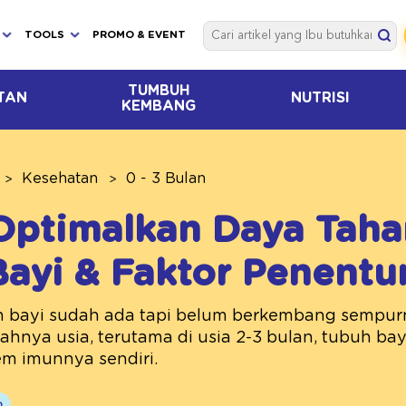
TOOLS
PROMO & EVENT
TUMBUH
TAN
NUTRISI
KEMBANG
Kesehatan
0 - 3 Bulan
Optimalkan Daya Taha
ayi & Faktor Penentu
 bayi sudah ada tapi belum berkembang sempurna
hnya usia, terutama di usia 2-3 bulan, tubuh bay
m imunnya sendiri.
n