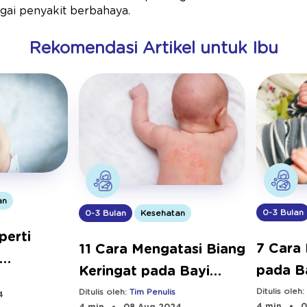
ai penyakit berbahaya.
Rekomendasi Artikel untuk Ibu
an
0-3 Bulan
0-3 Bulan
Kesehatan
perti
7 Cara
11 Cara Mengatasi Biang
pada B
Keringat pada Bayi
yang Efektif
Ditulis oleh
Ditulis oleh:
Tim Penulis
4
4 min
0
4 min
08 Aug 2024