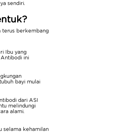
a sendiri.
entuk?
an terus berkembang
ri Ibu yang
Antibodi ini
ingkungan
tubuh bayi mulai
tibodi dari ASI
tu melindungi
ara alami.
itu selama kehamilan