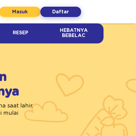
Masuk
Daftar
HEBATNYA
RESEP
BEBELAC
n
nya
 saat lahir.
i mulai