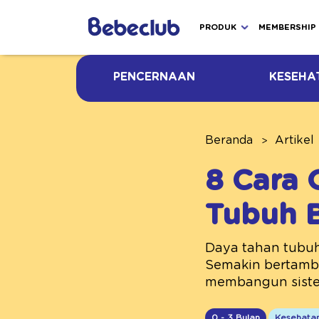
PRODUK
MEMBERSHIP
PENCERNAAN
KESEHA
Beranda
Artikel
8 Cara 
Tubuh B
Daya tahan tubuh
Semakin bertamba
membangun siste
0 - 3 Bulan
Kesehata