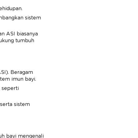
kehidupan.
embangkan sistem
an ASI biasanya
ndukung tumbuh
ASI). Beragam
tem imun bayi.
 seperti
serta sistem
buh bayi mengenali