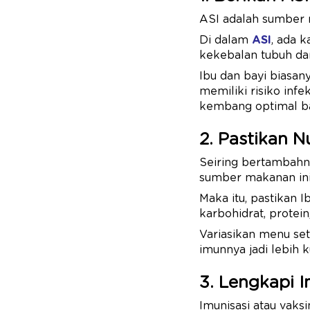
ASI adalah sumber n
Di dalam
ASI
, ada 
kekebalan tubuh dan
Ibu dan bayi biasan
memiliki risiko inf
kembang optimal ba
2. Pastikan N
Seiring bertambahn
sumber makanan ini
Maka itu, pastikan 
karbohidrat, protein
Variasikan menu set
imunnya jadi lebih
3. Lengkapi I
Imunisasi atau vaks