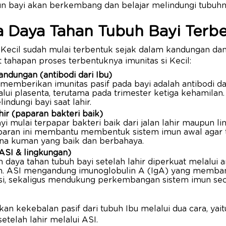
n bayi akan berkembang dan belajar melindungi tubuhny
 Daya Tahan Tubuh Bayi Terb
i Kecil sudah mulai terbentuk sejak dalam kandungan d
ut tahapan proses terbentuknya imunitas si Kecil:
ndungan (antibodi dari Ibu)
memberikan imunitas pasif pada bayi adalah antibodi da
alui plasenta, terutama pada trimester ketiga kehamilan. 
dungi bayi saat lahir.
hir (paparan bakteri baik)
bayi mulai terpapar bakteri baik dari jalan lahir maupun l
aparan ini membantu membentuk sistem imun awal agar 
a kuman yang baik dan berbahaya.
(ASI & lingkungan)
aya tahan tubuh bayi setelah lahir diperkuat melalui an
n. ASI mengandung imunoglobulin A (IgA) yang memban
eksi, sekaligus mendukung perkembangan sistem imun sec
kan kekebalan pasif dari tubuh Ibu melalui dua cara, ya
etelah lahir melalui ASI.