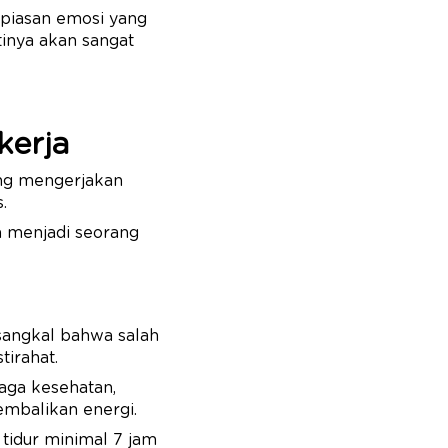
mpiasan emosi yang
tinya akan sangat
kerja
ing mengerjakan
s.
a menjadi seorang
isangkal bahwa salah
tirahat.
jaga kesehatan,
embalikan energi.
 tidur minimal 7 jam