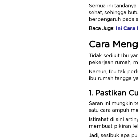
Semua ini tandanya 
sehat, sehingga but
berpengaruh pada si
Baca Juga:
Ini Cara
Cara Menga
Tidak sedikit Ibu y
pekerjaan rumah, m
Namun, Ibu tak perl
ibu rumah tangga ya
1. Pastikan C
Saran ini mungkin te
satu cara ampuh men
Istirahat di sini ar
membuat pikiran leb
Jadi, sesibuk apa p