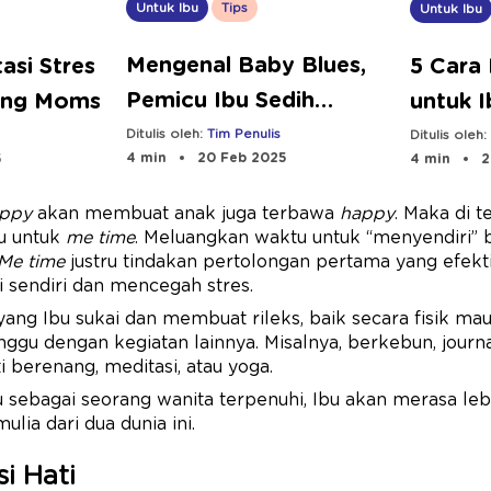
Untuk Ibu
Tips
Untuk Ibu
Mengenal Baby Blues,
asi Stres
5 Cara
Pemicu Ibu Sedih
ing Moms
untuk 
Setelah Melahirkan
Tangga
Ditulis oleh:
Tim Penulis
Ditulis oleh
4 min
20 Feb 2025
5
4 min
2
ppy
akan membuat anak juga terbawa
happy
. Maka di t
u untuk
me time
. Meluangkan waktu untuk “menyendiri”
Me time
justru tindakan pertolongan pertama yang efekti
 sendiri dan mencegah stres.
yang Ibu sukai dan membuat rileks, baik secara fisik ma
nggu dengan kegiatan lainnya. Misalnya, berkebun, journa
i berenang, meditasi, atau yoga.
 sebagai seorang wanita terpenuhi, Ibu akan merasa le
ia dari dua dunia ini.
si Hati