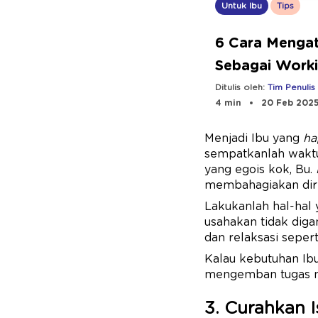
Untuk Ibu
Tips
6 Cara Mengat
Sebagai Work
Ditulis oleh:
Tim Penulis
4 min
20 Feb 202
Menjadi Ibu yang
ha
sempatkanlah wakt
yang egois kok, Bu.
membahagiakan diri
Lakukanlah hal-hal 
usahakan tidak diga
dan relaksasi sepert
Kalau kebutuhan Ibu
mengemban tugas mul
3. Curahkan I