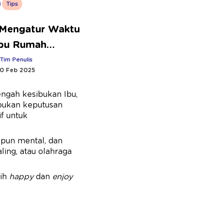
Tips
 Mengatur Waktu
Ibu Rumah
 yang Bekerja
:
Tim Penulis
0 Feb 2025
engah kesibukan Ibu,
 bukan keputusan
f untuk
upun mental, dan
ling, atau olahraga
bih
happy
dan
enjoy