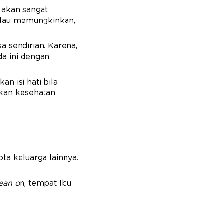
akan sangat
alau memungkinkan,
a sendirian. Karena,
a ini dengan
n isi hati bila
ikan kesehatan
ta keluarga lainnya.
lean o
n, tempat Ibu