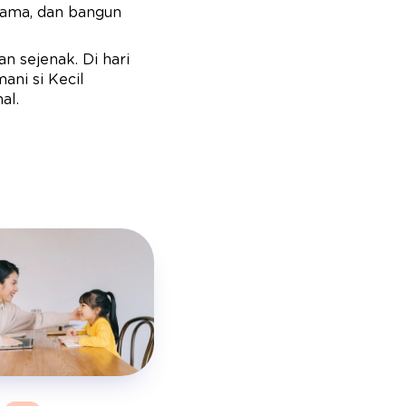
 sama, dan bangun
n sejenak. Di hari
ani si Kecil
al.