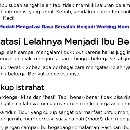
Ibu sudah sangat lelah tapi tidak memiliki saluran pela
uh intervensi yang tepat. Sebab, ketidakpedulian Ibu nan
 Kecil.
 Mudah Mengatasi Rasa Bersalah Menjadi Working Mom
tasi Lelahnya Menjadi Ibu Be
ang lelah sampai mengalami
burn out
karena harus juggl
engasuh anak, mengurus suami, hingga bekerja sekaligu
u khawatir. Sebab, ada berbagai cara mengatasi lelahny
ng bekerja. Berikut penjelasannya:
ukup Istirahat
rdengar klise dan “basi”. Tapi, benar-benar tidak bisa d
gatasi lelahnya mengurus rumah dan keluarga adalah is
tinya tidur. Tidur yang cukup sangat bermanfaat untuk men
ih jernih, memperbaiki suasana hati (
mood
), dan meng
un, jangan sampai Ibu begadang semalaman. Pastikan Ibu