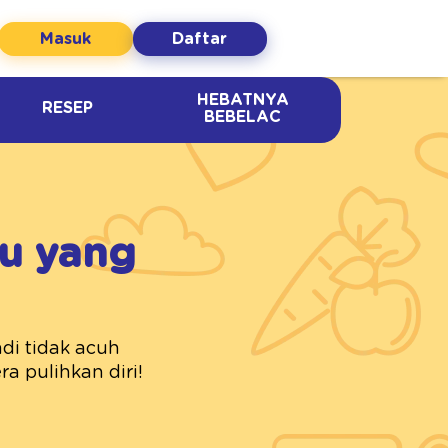
Masuk
Daftar
HEBATNYA
RESEP
BEBELAC
bu yang
di tidak acuh
a pulihkan diri!