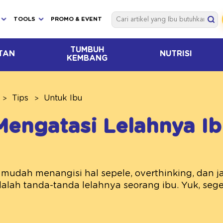
TOOLS
PROMO & EVENT
TUMBUH
TAN
NUTRISI
KEMBANG
Tips
Untuk Ibu
Mengatasi Lelahnya I
udah menangisi hal sepele, overthinking, dan ja
alah tanda-tanda lelahnya seorang ibu. Yuk, seger