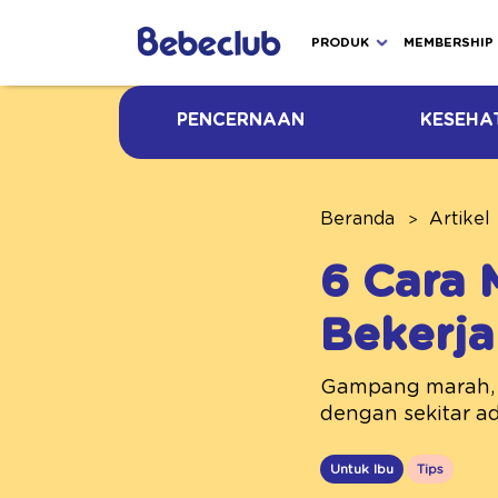
PRODUK
MEMBERSHIP
PENCERNAAN
KESEHA
Beranda
Artikel
6 Cara 
Bekerja
Gampang marah, m
dengan sekitar ad
Untuk Ibu
Tips