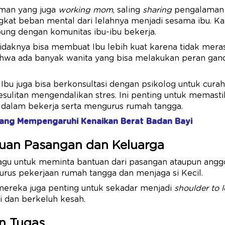
eman yang juga
working mom
, saling
sharing
pengalaman 
t beban mental dari lelahnya menjadi sesama ibu. K
bung dengan komunitas ibu-ibu bekerja.
tidaknya bisa membuat Ibu lebih kuat karena tidak meras
ahwa ada banyak wanita yang bisa melakukan peran gand
bu juga bisa berkonsultasi dengan psikolog untuk curahka
sulitan mengendalikan stres. Ini penting untuk memast
u dalam bekerja serta mengurus rumah tangga.
yang Mempengaruhi Kenaikan Berat Badan Bayi
tuan Pasangan dan Keluarga
agu untuk meminta bantuan dari pasangan ataupun anggo
urus pekerjaan rumah tangga dan menjaga si Kecil.
mereka juga penting untuk sekadar menjadi
shoulder to 
i dan berkeluh kesah.
an Tugas