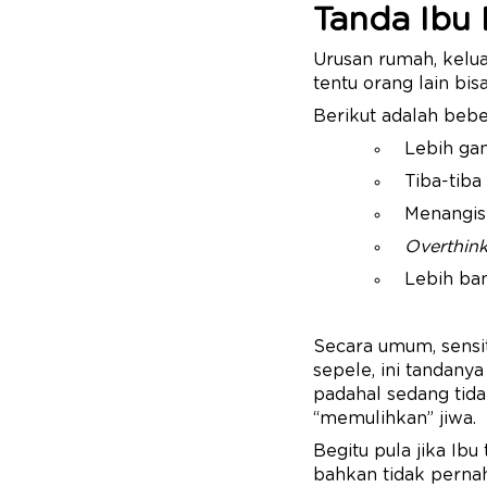
Tanda Ibu 
Urusan rumah, kelua
tentu orang lain b
Berikut adalah beber
Lebih ga
Tiba-tiba
Menangisi
Overthink
Lebih ba
Secara umum, sensit
sepele, ini tandany
padahal sedang tida
“memulihkan” jiwa.
Begitu pula jika Ibu
bahkan tidak perna