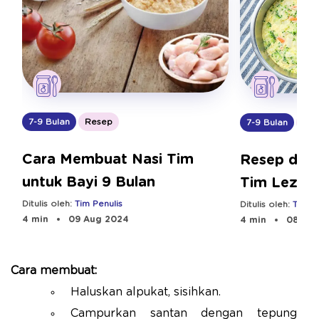
7-9 Bulan
Resep
7-9 Bulan
Res
Cara Membuat Nasi Tim
Resep dan 
untuk Bayi 9 Bulan
Tim Lezat 
Ditulis oleh:
Tim Penulis
Ditulis oleh:
Tim Pe
4 min
09 Aug 2024
4 min
08 Aug
Cara membuat:
Haluskan alpukat, sisihkan.
Campurkan santan dengan tepung