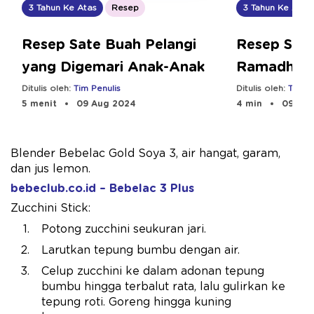
3 Tahun Ke Atas
Resep
3 Tahun Ke Atas
Resep Sate Buah Pelangi
Resep Sate
yang Digemari Anak-Anak
Ramadhan 
Ditulis oleh:
Tim Penulis
Ditulis oleh:
Tim Pe
5 menit
09 Aug 2024
4 min
09 Aug
Blender Bebelac Gold Soya 3, air hangat, garam,
dan jus lemon.
bebeclub.co.id – Bebelac 3 Plus
Zucchini Stick:
Potong zucchini seukuran jari.
Larutkan tepung bumbu dengan air.
Celup zucchini ke dalam adonan tepung
bumbu hingga terbalut rata, lalu gulirkan ke
tepung roti. Goreng hingga kuning