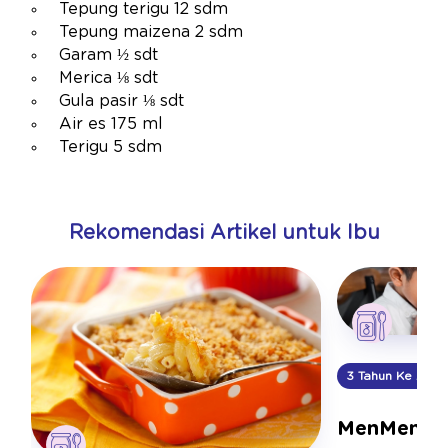
Tepung terigu 12 sdm
Tepung maizena 2 sdm
Garam ½ sdt
Merica ⅛ sdt
Gula pasir ⅛ sdt
Air es 175 ml
Terigu 5 sdm
Rekomendasi Artikel untuk Ibu
3 Tahun Ke Atas
MenMenu S