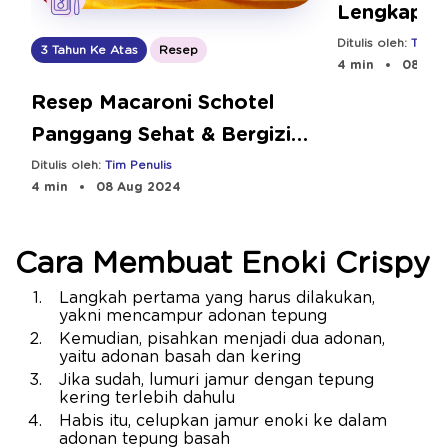
Lengkapi N
Selama Pu
Ditulis oleh:
Tim Pe
3 Tahun Ke Atas
Resep
4 min
08 Aug
Resep Macaroni Schotel
Panggang Sehat & Bergizi
untuk Anak
Ditulis oleh:
Tim Penulis
4 min
08 Aug 2024
Cara Membuat Enoki Crispy
Langkah pertama yang harus dilakukan,
yakni mencampur adonan tepung
Kemudian, pisahkan menjadi dua adonan,
yaitu adonan basah dan kering
Jika sudah, lumuri jamur dengan tepung
kering terlebih dahulu
Habis itu, celupkan jamur enoki ke dalam
adonan tepung basah