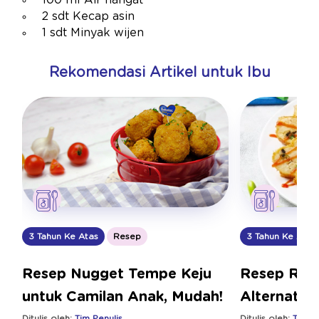
100 ml Air hangat
2 sdt Kecap asin
1 sdt Minyak wijen
Rekomendasi Artikel untuk Ibu
3 Tahun Ke Atas
Resep
3 Tahun Ke Atas
Resep Nugget Tempe Keju
Resep Rola
untuk Camilan Anak, Mudah!
Alternatif
Ditulis oleh:
Tim Penulis
Ditulis oleh:
Tim Pe