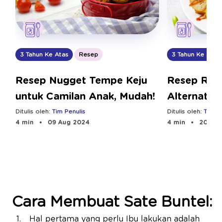
3 Tahun Ke Atas
Resep
3 Tahun Ke Atas
Resep Nugget Tempe Keju
Resep Rola
untuk Camilan Anak, Mudah!
Alternatif
Anak
Ditulis oleh:
Tim Penulis
Ditulis oleh:
Tim Pe
4 min
09 Aug 2024
4 min
20 Aug
Cara Membuat Sate Buntel:
Hal pertama yang perlu Ibu lakukan adalah