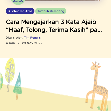
3 Tahun Ke Atas
Tumbuh Kembang
Cara Mengajarkan 3 Kata Ajaib
“Maaf, Tolong, Terima Kasih” pada
Anak
Ditulis oleh:
Tim Penulis
4 min
29 Nov 2022