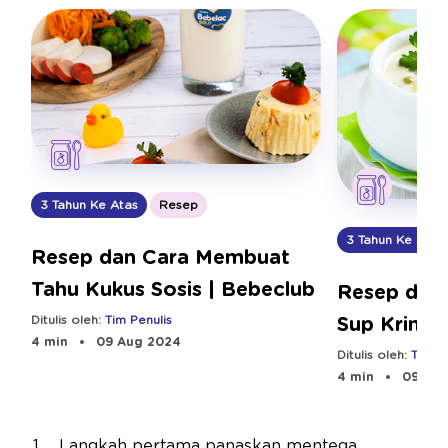
3 Tahun Ke Atas
Resep
3 Tahun Ke Atas
Resep dan Cara Membuat
Tahu Kukus Sosis | Bebeclub
Resep dan
Ditulis oleh:
Tim Penulis
Sup Krim |
4 min
09 Aug 2024
Ditulis oleh:
Tim Pe
4 min
09 Aug
Langkah pertama panaskan mentega.