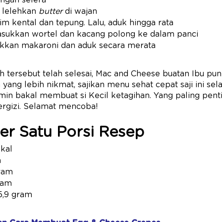
engan selera
, lelehkan
butter
di wajan
m kental dan tepung. Lalu, aduk hingga rata
asukkan wortel dan kacang polong ke dalam panci
ukkan makaroni dan aduk secara merata
h tersebut telah selesai, Mac and Cheese buatan Ibu pun
a yang lebih nikmat, sajikan menu sehat cepat saji ini sel
amin bakal membuat si Kecil ketagihan. Yang paling pent
ergizi. Selamat mencoba!
 Per Satu Porsi Resep
Kkal
m
gram
ram
5,9 gram