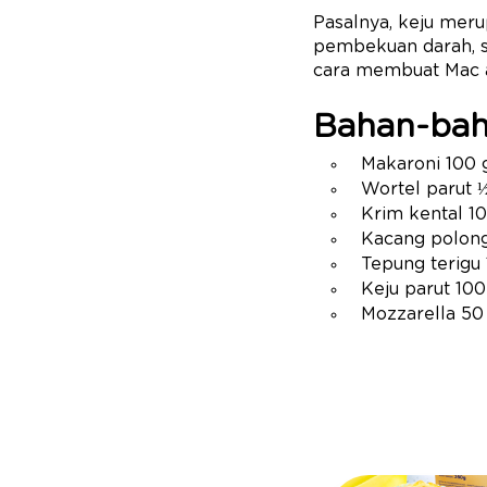
Pasalnya, keju meru
pembekuan darah, s
cara membuat Mac a
Bahan-bah
Makaroni 100
Wortel parut 
Krim kental 1
Kacang polon
Tepung terigu
Keju parut 10
Mozzarella 50