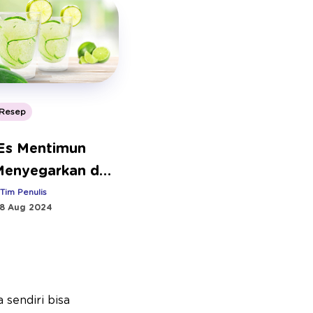
Resep
Es Mentimun
Menyegarkan dan
erat
:
Tim Penulis
8 Aug 2024
sendiri bisa