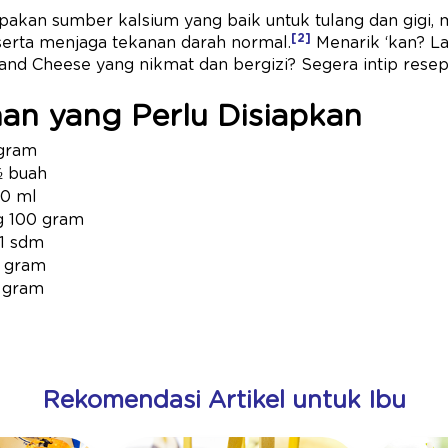
pakan sumber kalsium yang baik untuk tulang dan gigi,
[2]
erta menjaga tekanan darah normal.
Menarik ‘kan? L
nd Cheese yang nikmat dan bergizi? Segera intip resepn
an yang Perlu Disiapkan
 gram
½ buah
00 ml
g 100 gram
 1 sdm
0 gram
 gram
Rekomendasi Artikel untuk Ibu