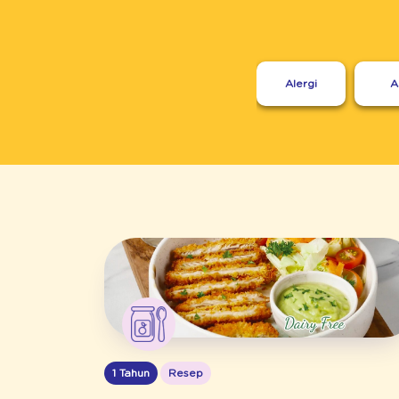
Alergi
A
1 Tahun
Resep