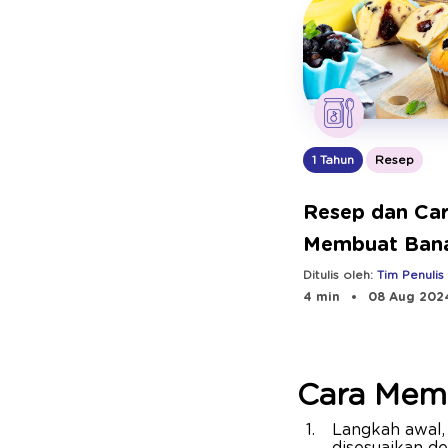
1 Tahun
Resep
Resep dan Ca
Membuat Ban
Blueberry Muff
Ditulis oleh:
Tim Penulis
4 min
08 Aug 202
Bebeclub
Cara Mem
Langkah awal,