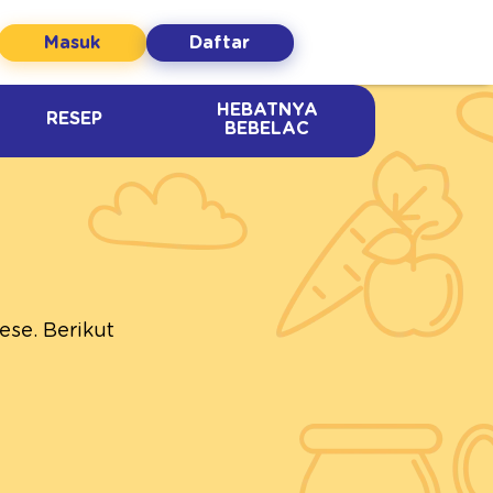
Masuk
Daftar
HEBATNYA
RESEP
BEBELAC
se. Berikut