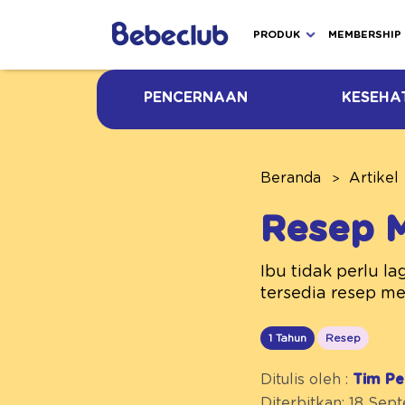
PRODUK
MEMBERSHIP
PENCERNAAN
KESEHA
Beranda
Artikel
Resep 
Ibu tidak perlu 
tersedia resep men
1 Tahun
Resep
Ditulis oleh :
Tim Pe
Diterbitkan: 18 Se