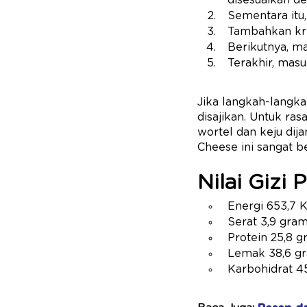
disesuaikan d
Sementara itu
Tambahkan kri
Berikutnya, m
Terakhir, mas
Jika langkah-langka
disajikan. Untuk ras
wortel dan keju dij
Cheese ini sangat b
Nilai Gizi
Energi 653,7 
Serat 3,9 gra
Protein 25,8 
Lemak 38,6 g
Karbohidrat 4