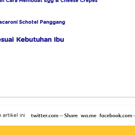
an Cara Membuat Egg & Cheese Crepes
acaroni Schotel Panggang
Sesuai Kebutuhan Ibu
twitter.com – Share
wa.me
facebook.com 
artikel ini