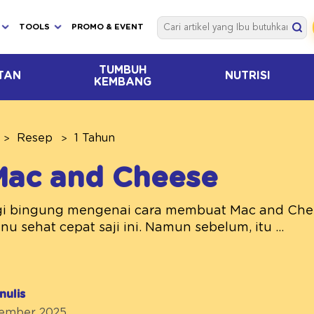
TOOLS
PROMO & EVENT
TUMBUH
TAN
NUTRISI
KEMBANG
Resep
1 Tahun
Mac and Cheese
lagi bingung mengenai cara membuat Mac and Chee
u sehat cepat saji ini. Namun sebelum, itu ...
nulis
ptember 2025