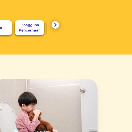
Gangguan
Seputar
re
Karakter
Untuk I
Pencernaan
Menyusui