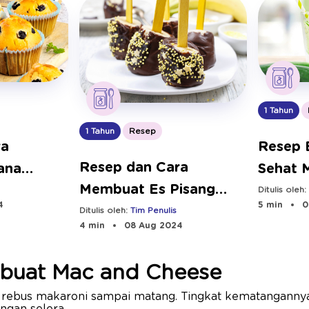
1 Tahun
1 Tahun
Resep
ra
Resep 
Resep dan Cara
ana
Sehat 
Membuat Es Pisang
in |
Kaya S
Ditulis oleh
4
5 min
0
Coklat di Rumah
Ditulis oleh:
Tim Penulis
4 min
08 Aug 2024
buat Mac and Cheese
 rebus makaroni sampai matang. Tingkat kematangannya 