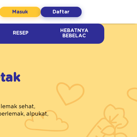
Masuk
Daftar
HEBATNYA
RESEP
BEBELAC
tak
 lemak sehat,
berlemak, alpukat,