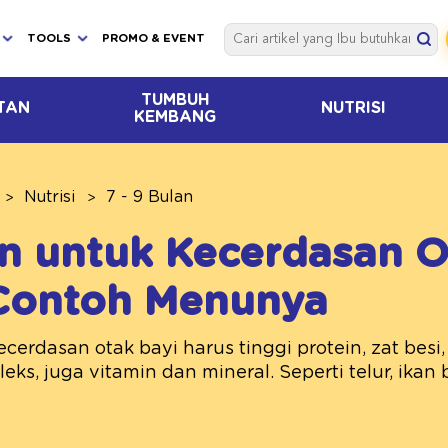
TOOLS
PROMO & EVENT
TUMBUH
TAN
NUTRISI
KEMBANG
Nutrisi
7 - 9 Bulan
n untuk Kecerdasan O
 Contoh Menunya
erdasan otak bayi harus tinggi protein, zat besi,
eks, juga vitamin dan mineral. Seperti telur, ikan 