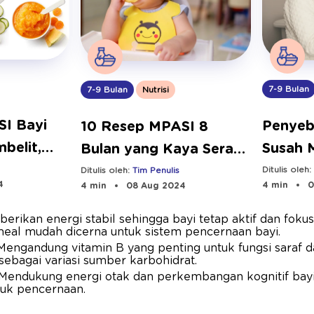
7-9 Bulan
7-9 Bulan
Nutrisi
SI Bayi
Penyeb
10 Resep MPASI 8
belit,
Susah 
Bulan yang Kaya Serat
gizi!
Mengat
dan Mudah Dibuat
Ditulis oleh
Ditulis oleh:
Tim Penulis
4
4 min
0
4 min
08 Aug 2024
erikan energi stabil sehingga bayi tetap aktif dan fokus 
tmeal mudah dicerna untuk sistem pencernaan bayi.
 Mengandung vitamin B yang penting untuk fungsi saraf
sebagai variasi sumber karbohidrat.
 Mendukung energi otak dan perkembangan kognitif bay
tuk pencernaan.