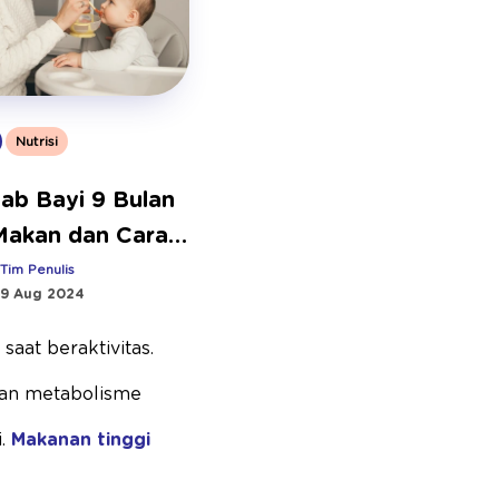
Nutrisi
ab Bayi 9 Bulan
Makan dan Cara
asinya
:
Tim Penulis
9 Aug 2024
saat beraktivitas.
 dan metabolisme
i.
Makanan tinggi