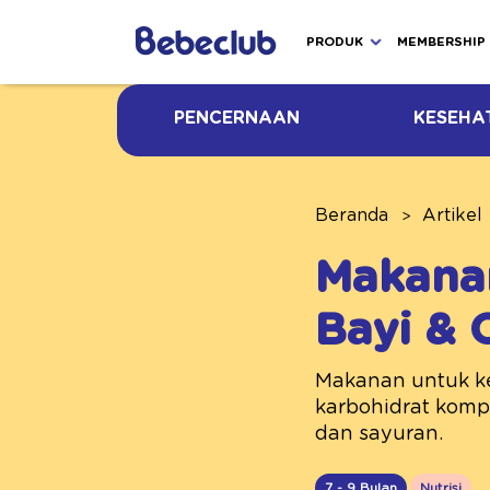
PRODUK
MEMBERSHIP
PENCERNAAN
KESEHA
Beranda
Artikel
Makana
Bayi &
Makanan untuk kec
karbohidrat kompl
dan sayuran.
7 - 9 Bulan
Nutrisi