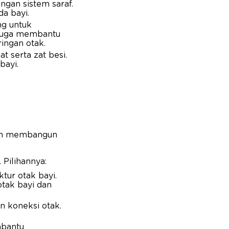
ngan sistem saraf.
a bayi.
ng untuk
i juga membantu
ingan otak.
 serta zat besi.
bayi.
ran membangun
 Pilihannya:
tur otak bayi.
tak bayi dan
 koneksi otak.
mbantu