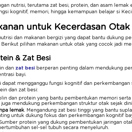
ngan nutrisi, terutama zat besi, protein, dan asam lemak 
si kognitif, memori, hingga kemampuan belajar si Keci
akanan untuk Kecerdasan Otak
 nutrisi dan makanan bergizi yang dapat bantu dukung 
. Berikut pilihan makanan untuk otak yang cocok jadi me
tein & Zat Besi
in dan
zat besi
berperan penting dalam mendukung pem
ntrasi bayi.
i dapat mengganggu fungsi kognitif dan perkembangan si
in dan zat besi:
kolin dan protein yang bantu pembentukan memori serta 
ini juga mendukung perkembangan struktur otak sejak dini
anpa lemak
. Mengandung zat besi tinggi yang bantu supla
nting untuk dukung fokus dan perkembangan kognitif bay
umber protein yang dukung pembentukan jaringan otak.
pertumbuhan sel-sel tubuh secara menyeluruh.