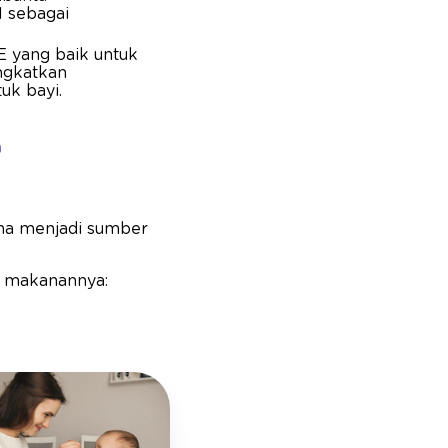
 sebagai
 yang baik untuk
ngkatkan
uk bayi.
h
na menjadi sumber
r makanannya: