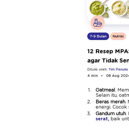
7-9 Bulan
Nutrisi
12 Resep MPA
agar Tidak Sem
Mudah dan Ber
Ditulis oleh:
Tim Penulis
4 min
08 Aug 202
Oatmeal
. Memb
Selain itu, oa
Beras merah
.
energi. Cocok 
Gandum utuh
.
serat,
baik un