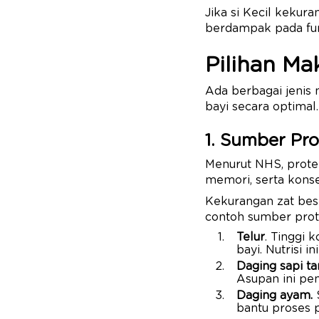
Jika si Kecil kekura
berdampak pada fung
Pilihan M
Ada berbagai jenis
bayi secara optimal
1. Sumber Pro
Menurut NHS, prote
memori, serta konse
Kekurangan zat bes
contoh sumber prote
Telur
. Tinggi 
bayi. Nutrisi 
Daging sapi t
Asupan ini pe
Daging ayam.
S
bantu proses 