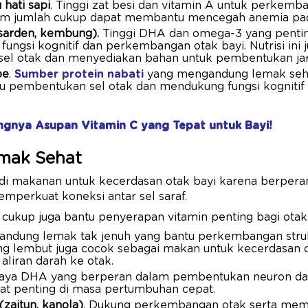
 hati sapi
. Tinggi zat besi dan vitamin A untuk perkemba
am jumlah cukup dapat membantu mencegah anemia pad
 sarden, kembung).
Tinggi DHA dan omega-3 yang penti
fungsi kognitif dan perkembangan otak bayi. Nutrisi in
 sel otak dan menyediakan bahan untuk pembentukan jar
pe
.
Sumber protein nabati
yang mengandung lemak sehat
ntu pembentukan sel otak dan mendukung fungsi kognitif 
ingnya Asupan Vitamin C yang Tepat untuk Bayi!
mak Sehat
adi makanan untuk kecerdasan otak bayi karena berpe
emperkuat koneksi antar sel saraf.
ukup juga bantu penyerapan vitamin penting bagi otak.
andung lemak tak jenuh yang bantu perkembangan struk
ng lembut juga cocok sebagai makan untuk kecerdasan o
liran darah ke otak.
Kaya DHA yang berperan dalam pembentukan neuron dan
ngat penting di masa pertumbuhan cepat.
(zaitun, kanola)
. Dukung perkembangan otak serta me