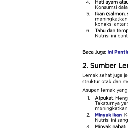
Hati ayam atau
Konsumsi dal
Ikan (salmon,
meningkatkan 
koneksi antar
Tahu dan tem
Nutrisi ini ba
Baca Juga:
Ini Pent
2. Sumber Le
Lemak sehat juga j
struktur otak dan m
Asupan lemak yang c
Alpukat
. Meng
Teksturnya ya
meningkatkan a
Minyak ikan
. 
Nutrisi ini sa
Minyak nabati 