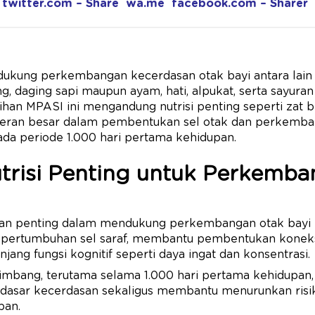
twitter.com – Share
wa.me
facebook.com – Sharer
kung perkembangan kecerdasan otak bayi antara lain te
 daging sapi maupun ayam, hati, alpukat, serta sayuran 
ihan MPASI ini mengandung nutrisi penting seperti zat be
eran besar dalam pembentukan sel otak dan perkem
pada periode 1.000 hari pertama kehidupan.
trisi Penting untuk Perkemb
eran penting dalam mendukung perkembangan otak bayi
 pertumbuhan sel saraf, membantu pembentukan koneksi
njang fungsi kognitif seperti daya ingat dan konsentrasi.
imbang, terutama selama 1.000 hari pertama kehidupan,
asar kecerdasan sekaligus membantu menurunkan risi
pan.