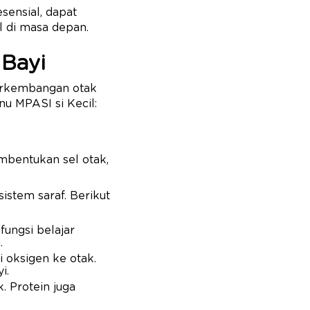
esensial, dapat
l di masa depan.
 Bayi
perkembangan otak
nu MPASI si Kecil:
bentukan sel otak,
stem saraf. Berikut
fungsi belajar
.
i oksigen ke otak.
i.
 Protein juga