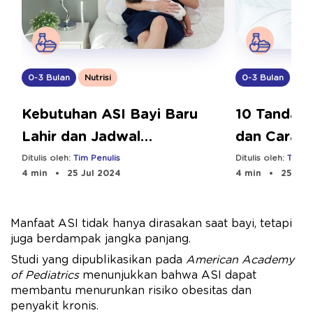
0-3 Bulan
Nut
0-3 Bulan
Nutrisi
10 Tanda B
Kebutuhan ASI Bayi Baru
dan Cara 
Lahir dan Jadwal
Menyusuinya
Ditulis oleh:
Tim Pe
Ditulis oleh:
Tim Penulis
4 min
25 Jul
4 min
25 Jul 2024
Manfaat ASI tidak hanya dirasakan saat bayi, tetapi
juga berdampak jangka panjang.
Studi yang dipublikasikan pada
American Academy
of Pediatrics
menunjukkan bahwa ASI dapat
membantu menurunkan risiko obesitas dan
penyakit kronis.