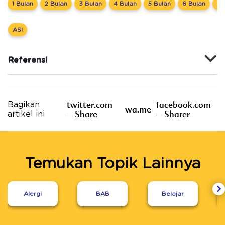
1 Bulan
2 Bulan
3 Bulan
4 Bulan
5 Bulan
6 Bulan
7 
ASI
Referensi
twitter.com
facebook.com
Bagikan
wa.me
– Share
– Sharer
artikel ini
Temukan Topik Lainnya
Alergi
BAB
Belajar