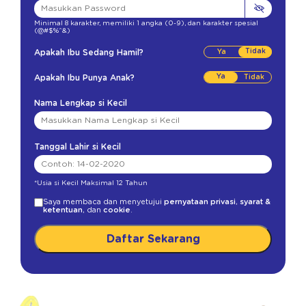
Minimal 8 karakter
,
memiliki 1 angka (0-9)
,
dan karakter spesial
(@#$%^&)
Tidak
Apakah Ibu Sedang Hamil?
Ya
Apakah Ibu Punya Anak?
Nama Lengkap si Kecil
Tanggal Lahir si Kecil
*Usia si Kecil Maksimal 12 Tahun
Saya membaca dan menyetujui
pernyataan privasi
,
syarat &
ketentuan
, dan
cookie
.
Daftar Sekarang