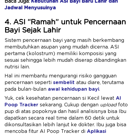
Baca Juga:
Kebutuhan ASI Bayi Baru Lahir dan
Jadwal Menyusuinya
4. ASI “Ramah” untuk Pencernaan
Bayi Sejak Lahir
Sistem pencernaan bayi yang masih berkembang
membutuhkan asupan yang mudah dicerna. ASI
pertama (kolostrum) memiliki komposisi yang
sesuai sehingga lebih mudah diserap dibandingkan
nutrisi lain.
Hal ini membantu mengurangi risiko gangguan
pencernaan seperti
sembelit
atau diare, terutama
pada bulan-bulan
awal kehidupan bayi
.
Yuk, cek kesehatan pencernaan si Kecil lewat
AI
Poop Tracker
sekarang. Cukup dengan
upload
foto
pup di atas popoknya dan hasil analisisnya bisa Ibu
dapatkan secara real time dalam 60 detik untuk
dikonsultasikan lebih lanjut ke dokter. Ibu juga bisa
mencoba fitur AI Poop Tracker di
Aplikasi