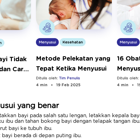
Menyusui
Kesehatan
Menyusui
n
Metode Pelekatan yang
16 Obat
yi Tidak
Tepat Ketika Menyusui
Menyus
dan Cara
dan A
Ditulis oleh:
Tim Penulis
Ditulis oleh
4 min
19 Feb 2025
4 min
1
yusui yang benar
akkan bayi pada salah satu lengan, letakkan kepala bay
ku ibu dan tahan bokong bayi dengan telapak tangan ibu
ut bayi ke tubuh ibu.
 bayi berada di depan puting ibu.