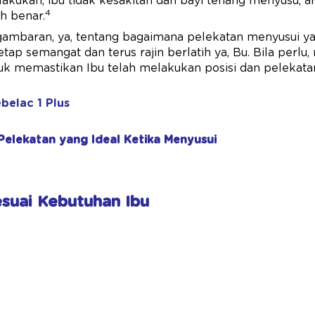
lakukan, ibu tidak kesakitan dan bayi tenang menyusu, a
4
h benar.
 gambaran, ya, tentang bagaimana pelekatan menyusui y
Tetap semangat dan terus rajin berlatih ya, Bu. Bila perlu
tuk memastikan Ibu telah melakukan posisi dan pelekat
belac 1 Plus
elekatan yang Ideal Ketika Menyusui
Sesuai Kebutuhan Ibu