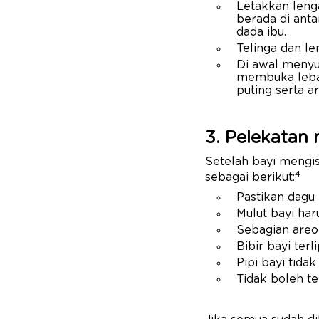
Letakkan leng
berada di anta
dada ibu.
Telinga dan le
Di awal menyus
membuka lebar
puting serta a
3. Pelekatan
Setelah bayi mengi
4
sebagai berikut:
Pastikan dagu
Mulut bayi har
Sebagian areo
Bibir bayi terl
Pipi bayi tida
Tidak boleh t