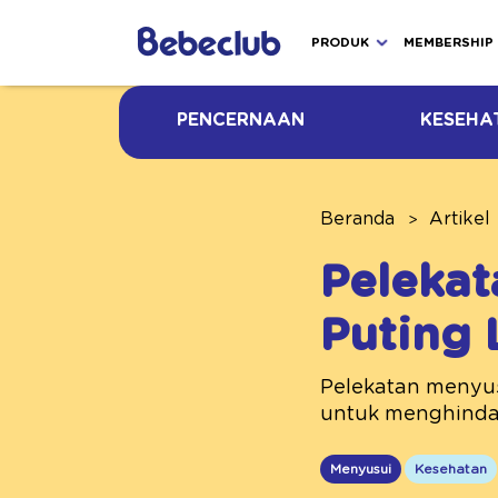
PRODUK
MEMBERSHIP
PENCERNAAN
KESEHA
Beranda
Artikel
Pelekat
Puting 
Pelekatan menyus
untuk menghindar
Menyusui
Kesehatan