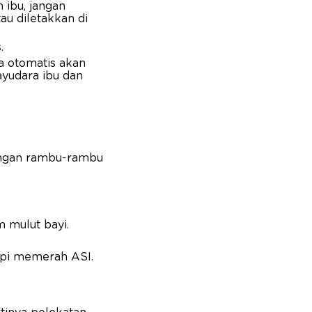
 ibu, jangan
au diletakkan di
s.
ya otomatis akan
yudara ibu dan
dengan rambu-rambu
 mulut bayi.
tapi memerah ASI.