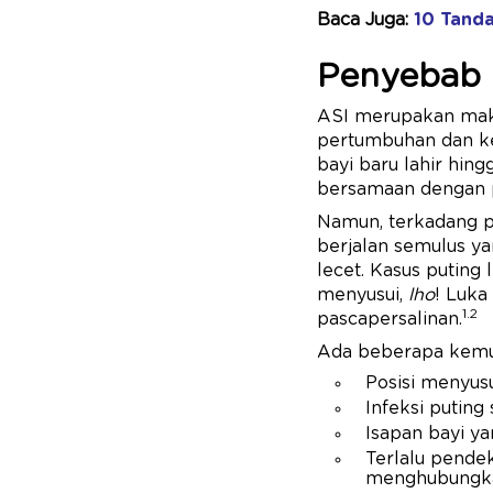
Baca Juga:
10 Tanda
Penyebab 
ASI merupakan maka
pertumbuhan dan
k
bayi baru lahir hin
bersamaan dengan 
Namun, terkadang pr
berjalan semulus ya
lecet. Kasus puting 
menyusui,
lho
! Luka
1.2
pascapersalinan.
Ada beberapa kemun
Posisi menyusu
Infeksi puting
Isapan bayi ya
Terlalu pendek
menghubungkan 