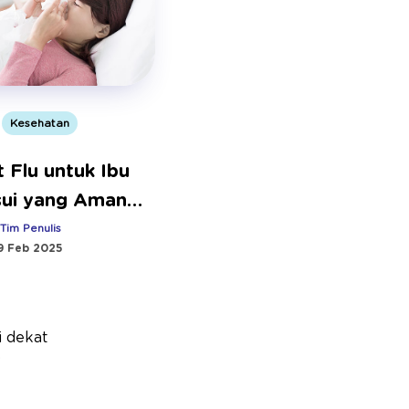
Kesehatan
 Flu untuk Ibu
ui yang Aman
mpuh
:
Tim Penulis
9 Feb 2025
i dekat
.