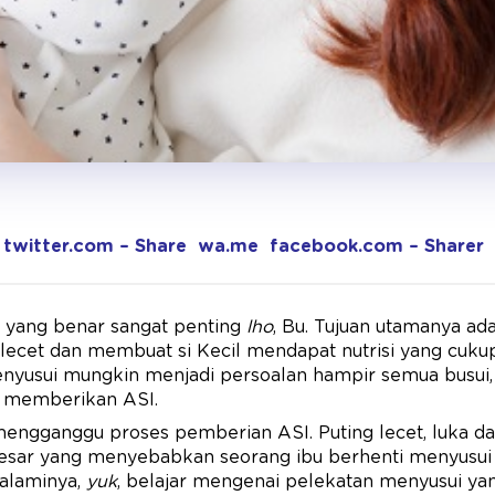
twitter.com – Share
wa.me
facebook.com – Sharer
 yang benar sangat penting
lho
, Bu. Tujuan utamanya ad
 lecet dan membuat si Kecil mendapat nutrisi yang cuk
enyusui mungkin menjadi persoalan hampir semua busui,
r memberikan ASI.
mengganggu proses pemberian ASI. Puting lecet, luka d
besar yang menyebabkan seorang ibu berhenti menyusui 
galaminya,
yuk
, belajar mengenai pelekatan menyusui ya