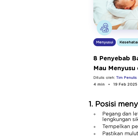
Menyusui
Kesehata
8 Penyebab Ba
Mau Menyusu 
Mengatasinya
Ditulis oleh:
Tim Penulis
4 min
19 Feb 2025
1. Posisi men
Pegang dan let
lengkungan si
Tempelkan per
Pastikan mulut