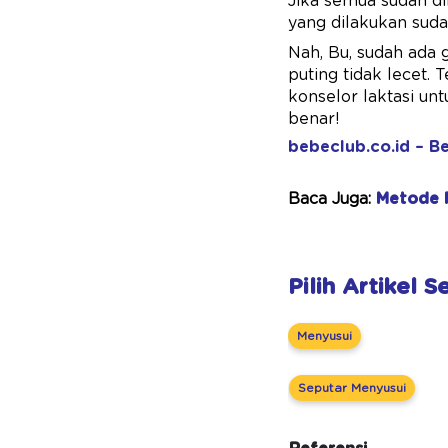
Jika semua sudah di
yang dilakukan suda
Nah, Bu, sudah ada
puting tidak lecet. 
konselor laktasi un
benar!
bebeclub.co.id – Be
Baca Juga:
Metode P
Pilih Artikel 
Menyusui
Seputar Menyusui