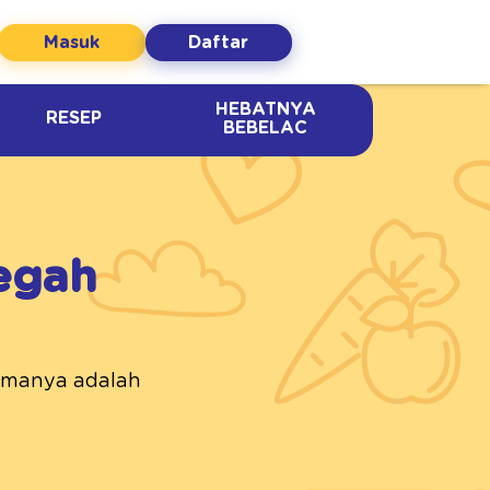
Masuk
Daftar
HEBATNYA
RESEP
BEBELAC
egah
tamanya adalah