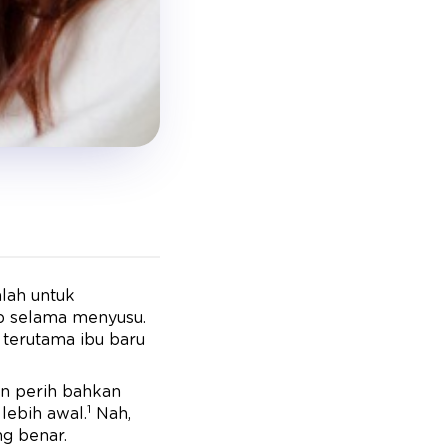
alah untuk
up selama menyusu.
 terutama ibu baru
an perih bahkan
1
lebih awal.
Nah,
ng benar.