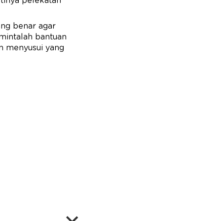
rtinya pelekatan
ang benar agar
, mintalah bantuan
an menyusui yang
ASI