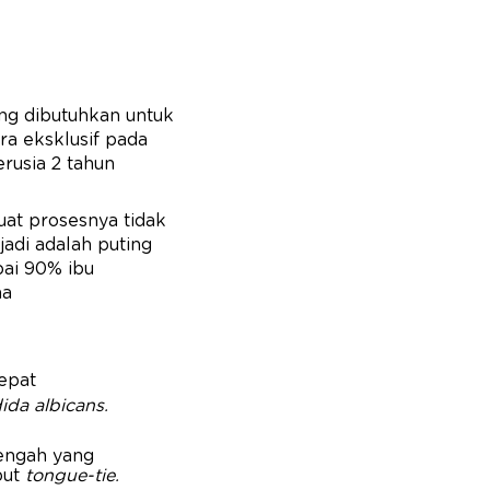
ng dibutuhkan untuk
a eksklusif pada
rusia 2 tahun
uat prosesnya tidak
jadi adalah puting
pai 90% ibu
ma
tepat
ida albicans.
tengah yang
but
tongue-tie.