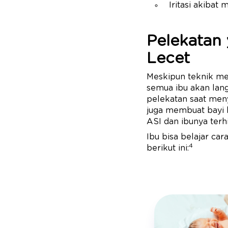
Iritasi akiba
Pelekatan
Lecet
Meskipun teknik men
semua ibu akan lan
pelekatan saat menyu
juga membuat bayi b
ASI dan ibunya terh
Ibu bisa belajar ca
4
berikut ini: