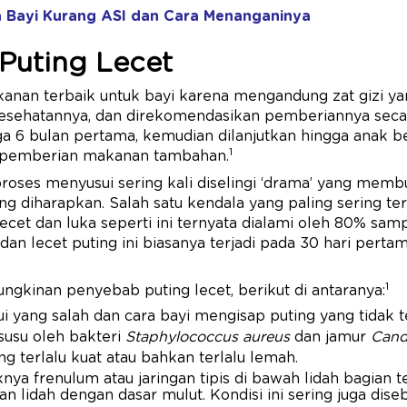
 Bayi Kurang ASI dan Cara Menanganinya
Puting Lecet
nan terbaik untuk bayi karena mengandung zat gizi ya
esehatannya, dan direkomendasikan
pemberiannya secar
gga 6 bulan pertama, kemudian dilanjutkan hingga anak be
1
pemberian makanan tambahan.
oses menyusui sering kali diselingi ‘drama’ yang memb
ng diharapkan. Salah satu kendala yang paling sering ter
lecet dan luka seperti ini ternyata dialami oleh 80% sam
 dan lecet puting ini biasanya terjadi pada 30 hari perta
1
gkinan penyebab puting lecet, berikut di antaranya:
i yang salah dan cara bayi mengisap puting yang tidak 
 susu oleh bakteri
Staphylococcus aureus
dan jamur
Cand
ng terlalu kuat atau bahkan terlalu lemah.
nya frenulum atau jaringan tipis di bawah lidah bagian 
lidah dengan dasar mulut. Kondisi ini sering juga dise