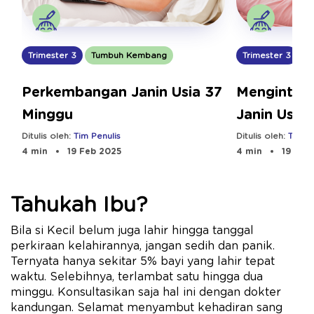
Trimester 3
Tumbuh Kembang
Trimester 3
T
Perkembangan Janin Usia 37
Mengintip
Minggu
Janin Usia
Ditulis oleh:
Tim Penulis
Ditulis oleh:
Tim Pe
4 min
19 Feb 2025
4 min
19 Feb
Tahukah Ibu?
Bila si Kecil belum juga lahir hingga tanggal
perkiraan kelahirannya, jangan sedih dan panik.
Ternyata hanya sekitar 5% bayi yang lahir tepat
waktu. Selebihnya, terlambat satu hingga dua
minggu. Konsultasikan saja hal ini dengan dokter
kandungan. Selamat menyambut kehadiran sang