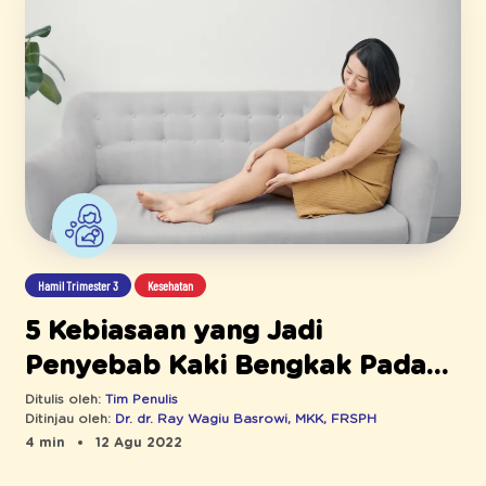
Hamil Trimester 3
Kesehatan
5 Kebiasaan yang Jadi
Penyebab Kaki Bengkak Pada
Ibu Hamil, Jangan Sering
Ditulis oleh:
Tim Penulis
Ditinjau oleh:
Dr. dr. Ray Wagiu Basrowi, MKK, FRSPH
Dilakukan, Ya!
4 min
12 Agu 2022