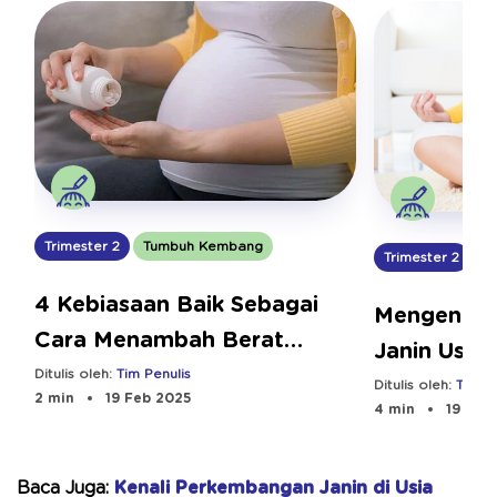
Trimester 2
Tumbuh Kembang
Trimester 2
T
4 Kebiasaan Baik Sebagai
Mengenal 
Cara Menambah Berat
Janin Usia
Badan Janin
Ditulis oleh:
Tim Penulis
Ditulis oleh:
Tim Pe
2 min
19 Feb 2025
4 min
19 Feb
Baca Juga:
Kenali Perkembangan Janin di Usia