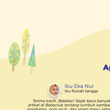
A
Ibu Eka Nur
Ibu Rumah tangga
Terima kasih, Bebelac! Sejak baca banya
artikel di Bebeclub tentang tumbuh kemba
kesehatan, pola asuh, dan resep menu sehat