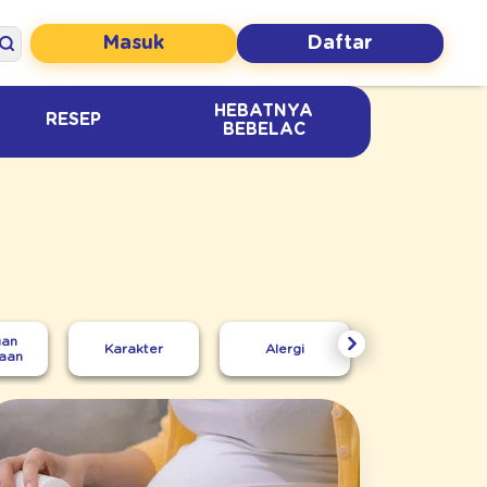
Masuk
Daftar
HEBATNYA
RESEP
BEBELAC
an
Karakter
Alergi
Kecerdasan
aan