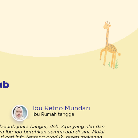
ub
Ibu Retno Mundari
Ibu Rumah tangga
beclub juara banget, deh. Apa yang aku dan
Bebeclub 
ra Ibu-Ibu butuhkan semua ada di sini. Mulai
penting unt
ri cari info tentang produk, resep makanan,
saya me