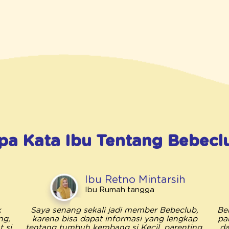
pa Kata Ibu Tentang
Bebecl
Ibu Retno Mintarsih
Ibu Rumah tangga
k
Saya senang sekali jadi member Bebeclub,
Be
ng,
karena bisa dapat informasi yang lengkap
pa
 si
tentang tumbuh kembang si Kecil, parenting,
da