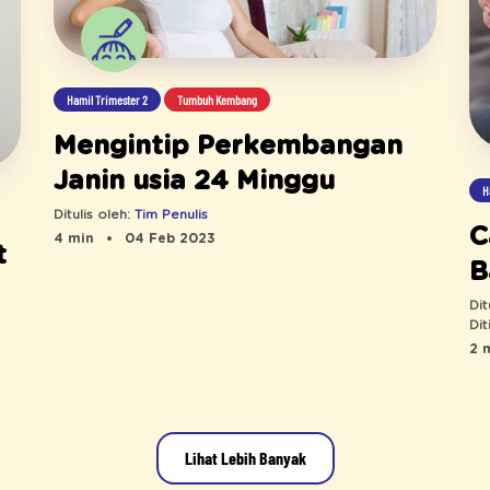
Hamil Trimester 2
Tumbuh Kembang
Mengintip Perkembangan
Janin usia 24 Minggu
H
Ditulis oleh:
Tim Penulis
C
4 min
04 Feb 2023
t
B
K
Dit
Dit
2 
Lihat Lebih Banyak