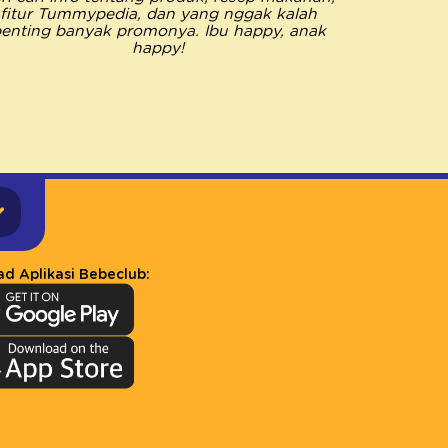
fitur Tummypedia, dan yang nggak kalah
semua k
enting banyak promonya. Ibu happy, anak
Pastinya 
happy!
happy jad
d Aplikasi Bebeclub: