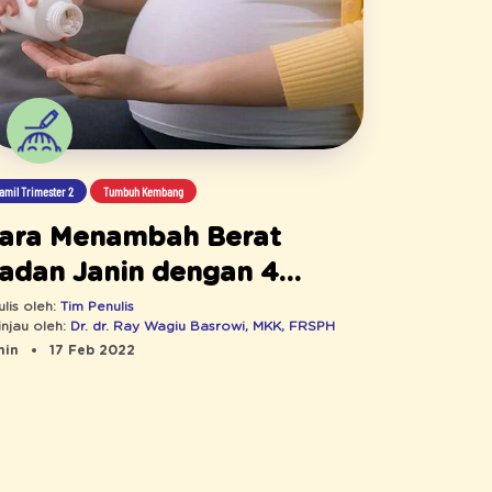
amil Trimester 2
Tumbuh Kembang
ara Menambah Berat
adan Janin dengan 4
ebiasaan Baik Setiap Hari
ulis oleh:
Tim Penulis
injau oleh:
Dr. dr. Ray Wagiu Basrowi, MKK, FRSPH
min
17 Feb 2022