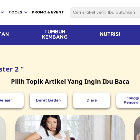
TOOLS
PROMO & EVENT
TUMBUH
TAN
NUTRISI
KEMBANG
ter 2 "
Pilih Topik Artikel Yang Ingin Ibu Baca
Ganggu
Belajar
Berat Badan
Diare
Pencern