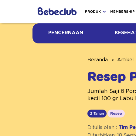
PRODUK
MEMBERSHIP
PENCERNAAN
KESEHA
Beranda
Artikel
Resep 
Jumlah Saji 6 Por
kecil 100 gr Labu 
2 Tahun
Resep
Ditulis oleh :
Tim Pe
Diterbitkan: 18 Se