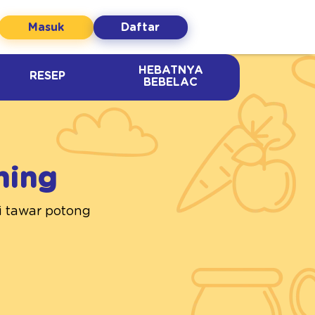
Masuk
Daftar
HEBATNYA
RESEP
BEBELAC
ning
i tawar potong