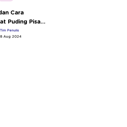
dan Cara
t Puding Pisang
club
:
Tim Penulis
8 Aug 2024