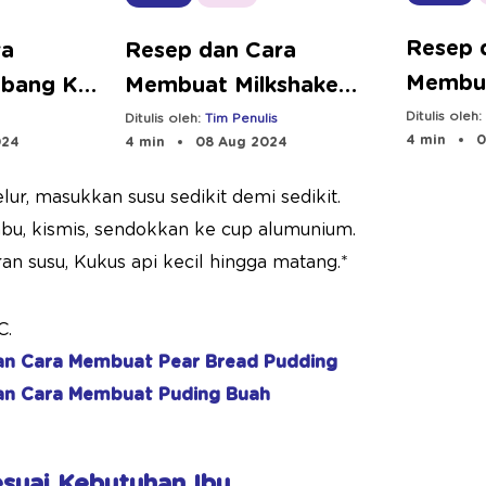
Resep 
ra
Resep dan Cara
Membua
bang Kol
Membuat Milkshake
| Bebe
Ditulis oleh
Strawberry | Bebeclub
Ditulis oleh:
Tim Penulis
4 min
0
024
4 min
08 Aug 2024
lur, masukkan susu sedikit demi sedikit.
abu, kismis, sendokkan ke cup alumunium.
n susu, Kukus api kecil hingga matang.*
C.
an Cara Membuat Pear Bread Pudding
an Cara Membuat Puding Buah
Sesuai Kebutuhan Ibu