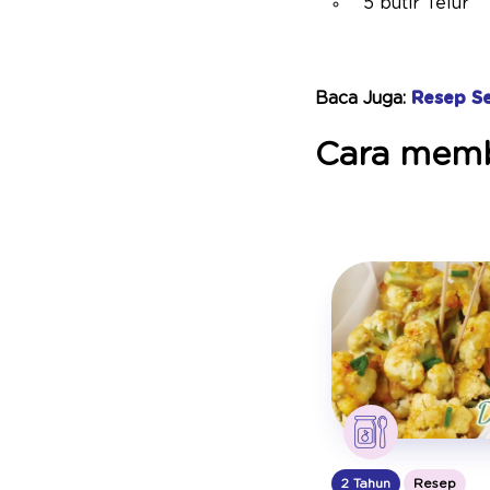
5 butir Telur
Baca Juga:
Resep S
Cara memb
2 Tahun
Resep