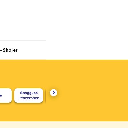
Makanan
– Sharer
Gangguan
Seputar
re
Karakter
Untuk I
Pencernaan
Menyusui