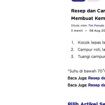
Resep dan Ca
Membuat Kem
Manis
Ditulis oleh:
Tim Penulis
3 menit
08 Aug 2
Kocok lepas te
Campur roti, l
Tuangi campura
*Suhu di bawah 70˚
Baca Juga:
Resep d
Baca Juga:
Resep d
Pilih Artikel 