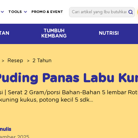
TOOLS
PROMO & EVENT
TUMBUH
TAN
NUTRISI
KEMBANG
Resep
2 Tahun
Puding Panas Labu Ku
si | Serat 2 Gram/porsi Bahan-Bahan 5 lembar Rot
kuning kukus, potong kecil 5 sdk...
nulis
ptember 2025