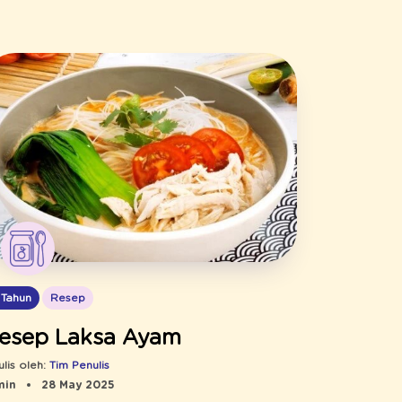
 Tahun
Resep
esep Laksa Ayam
ulis oleh:
Tim Penulis
min
28 May 2025