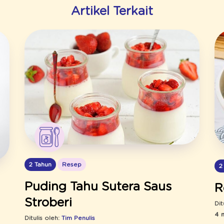
Artikel Terkait
2 Tahun
Resep
2
Puding Tahu Sutera Saus
R
Stroberi
Dit
4 
Ditulis oleh:
Tim Penulis