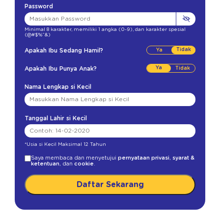
Password
Minimal 8 karakter
,
memiliki 1 angka (0-9)
,
dan karakter spesial
(@#$%^&)
Tidak
Apakah Ibu Sedang Hamil?
Ya
Apakah Ibu Punya Anak?
Nama Lengkap si Kecil
Tanggal Lahir si Kecil
*Usia si Kecil Maksimal 12 Tahun
Saya membaca dan menyetujui
pernyataan privasi
,
syarat &
ketentuan
, dan
cookie
.
Daftar Sekarang