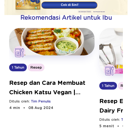
Cek di Sini!
Rekomendasi Artikel untuk Ibu
1 Tahun
Resep
Resep dan Cara Membuat
1 Tahun
Resep
Chicken Katsu Vegan |
Resep Es K
Bebeclub
Ditulis oleh:
Tim Penulis
4 min
08 Aug 2024
Dairy Free
Ditulis oleh:
Tim Pe
5 menit
08 A