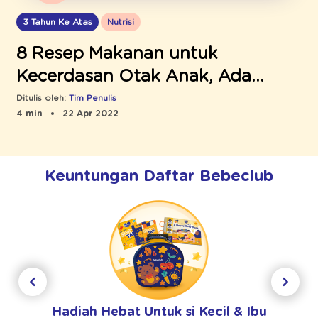
3 Tahun Ke Atas
Nutrisi
8 Resep Makanan untuk
Kecerdasan Otak Anak, Ada
Bakso dan Sate yang Jadi
Ditulis oleh:
Tim Penulis
4 min
22 Apr 2022
Favoritnya
Keuntungan Daftar Bebeclub
Hadiah Hebat Untuk si Kecil & Ibu