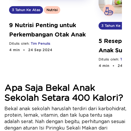
3 Tahun Ke Atas
Nutrisi
9 Nutrisi Penting untuk
3 Tahun Ke Atas
Perkembangan Otak Anak
5 Resep M
Ditulis oleh:
Tim Penulis
Anak Susa
4 min
24 Sep 2024
Ditulis oleh:
Tim Pe
4 min
24 Sep
Apa Saja Bekal Anak
Sekolah Setara 400 Kalori?
Bekal anak sekolah haruslah terdiri dari karbohidrat,
protein, lemak, vitamin, dan tak lupa tentu saja
adalah serat. Nah dengan begitu, perhitungan sesuai
dengan aturan Isi Piringku Sekali Makan dari