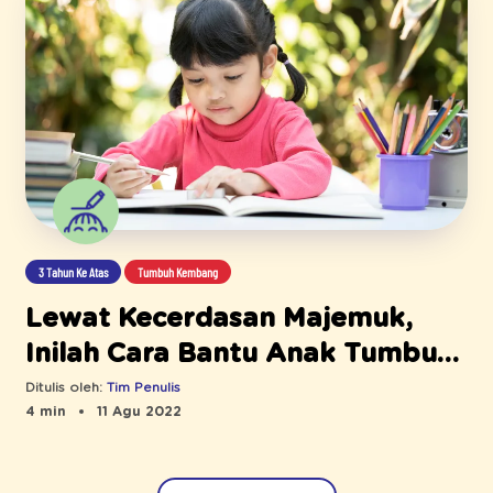
3 Tahun Ke Atas
Tumbuh Kembang
Lewat Kecerdasan Majemuk,
Inilah Cara Bantu Anak Tumbuh
Hebat
Ditulis oleh:
Tim Penulis
4 min
11 Agu 2022