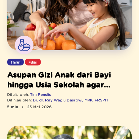
1 Tahun
Nutrisi
Asupan Gizi Anak dari Bayi
hingga Usia Sekolah agar
Cerdas
Ditulis oleh:
Tim Penulis
Ditinjau oleh:
Dr. dr. Ray Wagiu Basrowi, MKK, FRSPH
5 min
25 Mei 2026