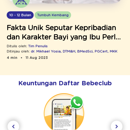
10 - 12 Bulan
Tumbuh Kembang
Fakta Unik Seputar Kepribadian
dan Karakter Bayi yang Ibu Perlu
Pahami
Ditulis oleh:
Tim Penulis
Ditinjau oleh:
dr. Mikhael Yosia, DTM&H, BMedSci, PGCert, MKK
4 min
11 Aug 2023
Keuntungan Daftar Bebeclub