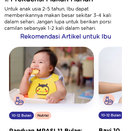
Untuk anak usia 2-5 tahun, Ibu dapat
memberikannya makan besar sekitar 3-4 kali
dalam sehari. Jangan lupa untuk berikan porsi
camilan sebanyak 1-2 kali dalam sehari.
Rekomendasi Artikel untuk Ibu
10-12 Bulan
Nu
10-12 Bulan
Nutrisi
Bayi 10 Bu
Panduan MPASI 11 Bulan: