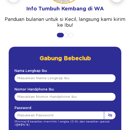
Info Tumbuh Kembang di WA
Panduan bulanan untuk si Kecil, langsung kami kirim
ke Ibu!
Gabung Bebeclub
Nama Lengkap Ibu
Nomor Handphone Ibu
Password
Minimal 8 karakter
,
memiliki 1 angka (0-9)
,
dan karakter spesial
(@#$%^&)