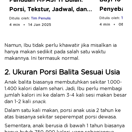
Penyebab 
Porsi, Tekstur, Jadwal, dan
Mengatasi
Resepnya
Ditulis oleh:
Tim Pe
Ditulis oleh:
Tim Penulis
4 min
08 Aug
4 min
14 Jan 2025
Namun, Ibu tidak perlu khawatir jika misalkan ia
hanya makan sedikit pada salah satu waktu
makannya. Ini termasuk normal.
2. Ukuran Porsi Balita Sesuai Usia
Anak balita biasanya membutuhkan sekitar 1.000-
1.400 kalori dalam sehari. Jadi, Ibu perlu membagi
jumlah kalori ini ke dalam 3-4 kali sesi makan besar
dan 1-2 kali
snack
.
Dalam satu kali makan, porsi anak usia 2 tahun ke
atas biasanya sekitar seperempat porsi dewasa.
Sementara, anak berusia di bawah 1 tahun biasanya