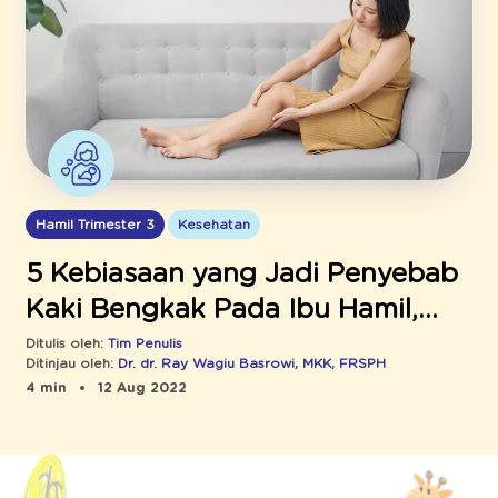
Hamil Trimester 3
Kesehatan
5 Kebiasaan yang Jadi Penyebab
Kaki Bengkak Pada Ibu Hamil,
Jangan Sering Dilakukan, Ya!
Ditulis oleh:
Tim Penulis
Ditinjau oleh:
Dr. dr. Ray Wagiu Basrowi, MKK, FRSPH
4 min
12 Aug 2022