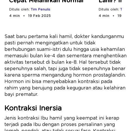
Lahir? Ini
Cepat Melahirkan Normal
Terlambat 
Ditulis oleh:
Tim Pe
Ditulis oleh:
Tim Penulis
4 min
19 Feb
4 min
19 Feb 2025
Saat baru pertama kali hamil, dokter kandunganmu
pasti pernah mengingatkan untuk tidak
berhubungan suami-istri dulu hingga usia kehamilan
memasuki bulan ke-4 dan sementara menghentikan
aktivitas tersebut di bulan ke-8. Hal tersebut tidak
sepenuhnya salah, tapi juga tidak sepenuhnya benar
karena sperma mengandung hormon prostaglandin.
Hormon ini bisa menyebabkan kontraksi pada
rahim yang berujung pada keguguran atau kelahiran
bayi prematur.
Kontraksi Inersia
Jenis kontraksi Ibu hamil yang keempat ini kerap
terjadi pada Ibu dengan proses persalinan yang
lemah, pendek, atau tidak sesuai fase. Kontraksi