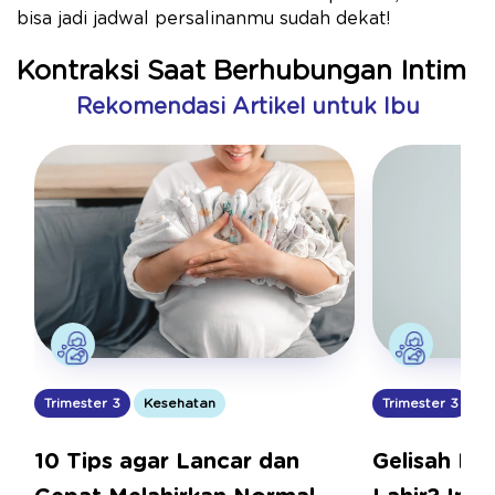
bisa jadi jadwal persalinanmu sudah dekat!
Kontraksi Saat Berhubungan Intim
Rekomendasi Artikel untuk Ibu
Trimester 3
K
Trimester 3
Kesehatan
Gelisah Ba
10 Tips agar Lancar dan