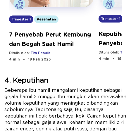
Trimester 1
Ke
Trimester 1
Kesehatan
Keputihan 
7 Penyebab Perut Kembung
Penyebab 
dan Begah Saat Hamil
Mengatasi 
Ditulis oleh:
Tim Pe
Ditulis oleh:
Tim Penulis
4 min
19 Feb
4 min
19 Feb 2025
4. Keputihan
Beberapa ibu hamil mengalami keputihan sebagai
gejala hamil 2 minggu. Ibu mungkin akan merasakan
volume keputihan yang meningkat dibandingkan
sebelumnya. Tapi tenang saja, Bu, biasanya
keputihan ini tidak berbahaya, kok. Cairan keputihan
normal sebagai gejala awal kehamilan memiliki ciri
cairan encer, bening atau putih susu, dengan bau