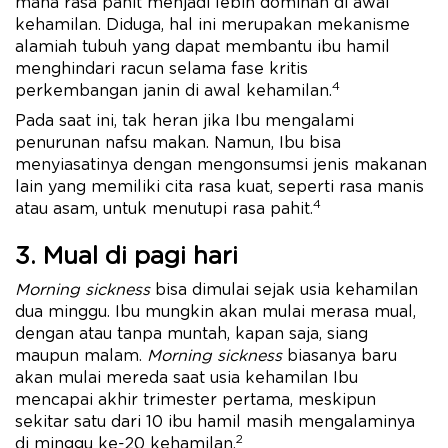
mana rasa pahit menjadi lebih dominan di awal
kehamilan. Diduga, hal ini merupakan mekanisme
alamiah tubuh yang dapat membantu ibu hamil
menghindari racun selama fase kritis
4
perkembangan janin di awal kehamilan.
Pada saat ini, tak heran jika Ibu mengalami
penurunan nafsu makan. Namun, Ibu bisa
menyiasatinya dengan mengonsumsi jenis makanan
lain yang memiliki cita rasa kuat, seperti rasa manis
4
atau asam, untuk menutupi rasa pahit.
3. Mual di pagi hari
Morning sickness
bisa dimulai sejak usia kehamilan
dua minggu. Ibu mungkin akan mulai merasa mual,
dengan atau tanpa muntah, kapan saja, siang
maupun malam.
Morning sickness
biasanya baru
akan mulai mereda saat usia kehamilan Ibu
mencapai akhir trimester pertama, meskipun
sekitar satu dari 10 ibu hamil masih mengalaminya
2
di minggu ke-20 kehamilan.