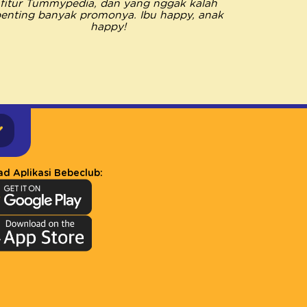
fitur Tummypedia, dan yang nggak kalah
semua k
enting banyak promonya. Ibu happy, anak
Pastinya 
happy!
happy jad
d Aplikasi Bebeclub: