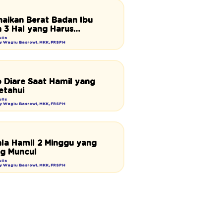
naikan Berat Badan Ibu
ah 3 Hal yang Harus
n
lis
Ray Wagiu Basrowi, MKK, FRSPH
 Diare Saat Hamil yang
etahui
lis
Ray Wagiu Basrowi, MKK, FRSPH
jala Hamil 2 Minggu yang
ng Muncul
lis
Ray Wagiu Basrowi, MKK, FRSPH