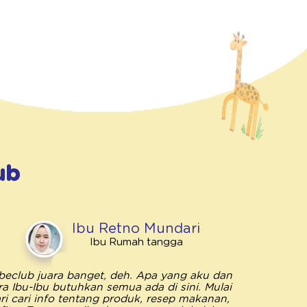
ub
Ibu Retno Mundari
Ibu Rumah tangga
beclub juara banget, deh. Apa yang aku dan
Bebeclub 
ra Ibu-Ibu butuhkan semua ada di sini. Mulai
penting unt
ri cari info tentang produk, resep makanan,
saya me