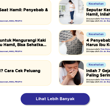
Kesehatan
Saat Hamil: Penyebab &
Seputar Ke
Hamil, Inil
Diperhatika
Disusun oleh:
Tim Penu
 Basrowi, MKK, FRSPH
Ditinjau oleh:
Dr. dr. 
Kesehatan
 untuk Mengurangi Kaki
4 Penyebab
u Hamil, Bisa Sehatkan
Harus Ibu K
Disusun oleh:
Tim Penu
 Basrowi, MKK, FRSPH
Ditinjau oleh:
Dr. dr. 
Kesehatan
l? Cara Cek Peluang
Inilah 7 Ge
Paling Seri
Disusun oleh:
Tim Penu
 Basrowi, MKK, FRSPH
Ditinjau oleh:
Dr. dr. 
Lihat Lebih Banyak