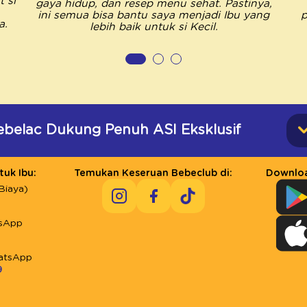
 si
gaya hidup, dan resep menu sehat. Pastinya,
ini semua bisa bantu saya menjadi Ibu yang
p
a.
lebih baik untuk si Kecil.
ebelac Dukung Penuh ASI Eksklusif
uk Ibu:
Temukan Keseruan Bebeclub di:
Downloa
Biaya)
sApp
atsApp
9