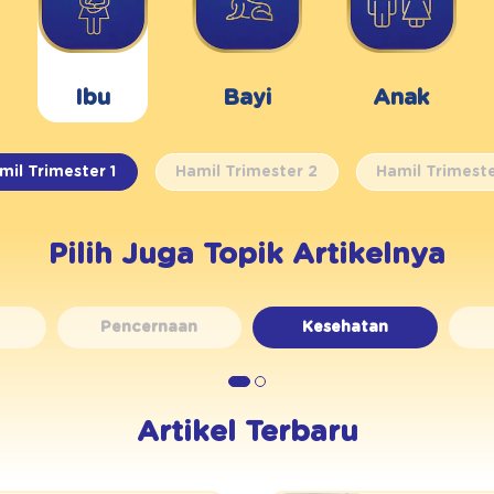
Ibu
Bayi
Anak
mil
Trimester 1
Hamil
Trimester 2
Hamil
Trimeste
Pilih Juga Topik Artikelnya
Pencernaan
Kesehatan
Artikel Terbaru