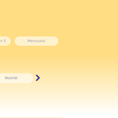
r 3
Menyusui
Nutrisi
Perkembangan Janin