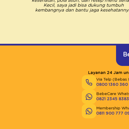
kesehatan, pola asuh, dan resep menu sehat
Kecil, saya jadi bisa dukung tumbuh
kembangnya dan bantu jaga kesehatanny
B
Layanan 24 Jam unt
Via Telp (Bebas 
0800 1360 360
BebeCare What
0821 2345 8383
Membership Wh
0811 900 777 0