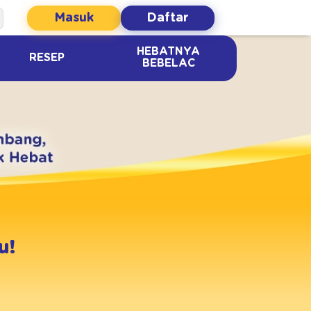
Masuk
Daftar
HEBATNYA
RESEP
BEBELAC
u!