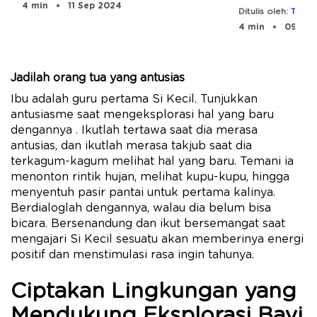
4 min
11 Sep 2024
Ditulis oleh:
Tim Pe
4 min
09 Aug
Jadilah orang tua yang antusias
Ibu adalah guru pertama Si Kecil. Tunjukkan
antusiasme saat mengeksplorasi hal yang baru
dengannya . Ikutlah tertawa saat dia merasa
antusias, dan ikutlah merasa takjub saat dia
terkagum-kagum melihat hal yang baru. Temani ia
menonton rintik hujan, melihat kupu-kupu, hingga
menyentuh pasir pantai untuk pertama kalinya.
Berdialoglah dengannya, walau dia belum bisa
bicara. Bersenandung dan ikut bersemangat saat
mengajari Si Kecil sesuatu akan memberinya energi
positif dan menstimulasi rasa ingin tahunya.
Ciptakan Lingkungan yang
Mendukung Eksplorasi Bayi