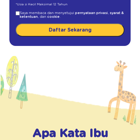
*Usia si Kecil Maksimal 12 Tahun
Saya membaca dan menyetujui
pernyataan privasi
,
syarat &
ketentuan
, dan
cookie
.
Daftar Sekarang
Apa Kata Ibu