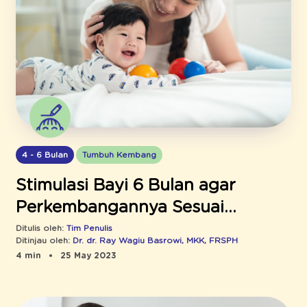
4 - 6 Bulan
Tumbuh Kembang
Stimulasi Bayi 6 Bulan agar
Perkembangannya Sesuai
Milestone
Ditulis oleh:
Tim Penulis
Ditinjau oleh:
Dr. dr. Ray Wagiu Basrowi, MKK, FRSPH
4 min
25 May 2023