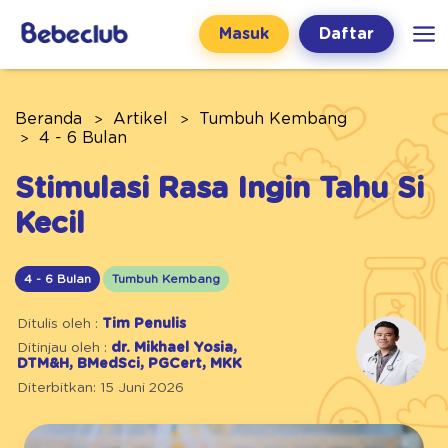
Masuk
Daftar
Beranda
Artikel
Tumbuh Kembang
4 - 6 Bulan
Stimulasi Rasa Ingin Tahu Si
Kecil
4 - 6 Bulan
Tumbuh Kembang
Ditulis oleh :
Tim Penulis
Ditinjau oleh :
dr. Mikhael Yosia,
DTM&H, BMedSci, PGCert, MKK
Diterbitkan: 15 Juni 2026