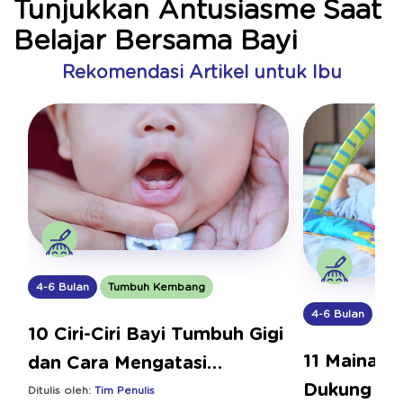
Tunjukkan Antusiasme Saat
Belajar Bersama Bayi
Rekomendasi Artikel untuk Ibu
4-6 Bulan
Tumbuh Kembang
4-6 Bulan
Tu
10 Ciri-Ciri Bayi Tumbuh Gigi
11 Mainan 
dan Cara Mengatasi
Dukung Pe
Sakitnya
Ditulis oleh:
Tim Penulis