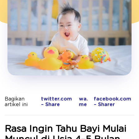
Bagikan
twitter.com
wa.
facebook.com
artikel ini
– Share
me
– Sharer
Rasa Ingin Tahu Bayi Mulai