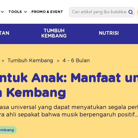
TOOLS
PROMO & EVENT
TUMBUH
TAN
NUTRISI
KEMBANG
Tumbuh Kembang
4 - 6 Bulan
ntuk Anak: Manfaat u
h Kembang
asa universal yang dapat menyatukan segala per
ra ahli sepakat bahwa musik berpengaruh positif...
embang