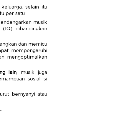
eluarga, selain itu
tu per satu:
 mendengarkan musik
 (IQ) dibandingkan
enangkan dan memicu
 dapat mempengaruhi
dan mengoptimalkan
g lain
, musik juga
mampuan sosial si
urut bernyanyi atau
L