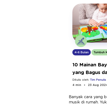
4-6 Bulan
Tumbuh 
10 Mainan Bay
yang Bagus d
Edukatif
Ditulis oleh:
Tim Penulis
4 min
23 Aug 202
Banyak cara yang b
musik di rumah. Yuk,