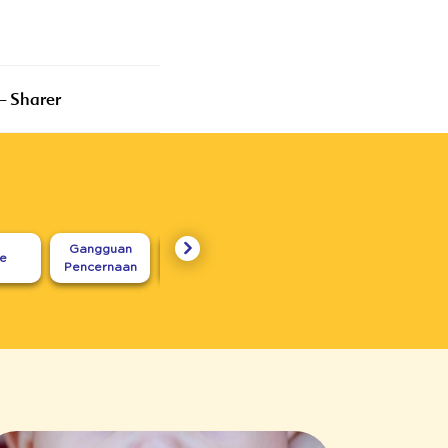
Tumbuh Kembang
– Sharer
Gangguan
Seputar
re
Karakter
Untuk I
Pencernaan
Menyusui