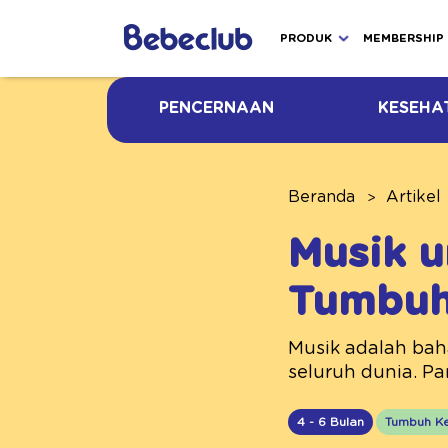
PRODUK
MEMBERSHIP
PENCERNAAN
KESEHA
Beranda
Artikel
Musik u
Tumbu
Musik adalah bah
seluruh dunia. Pa
4 - 6 Bulan
Tumbuh K