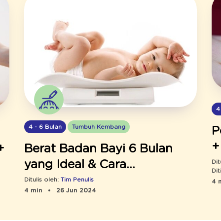
4
4 - 6 Bulan
Tumbuh Kembang
P
+
+
Berat Badan Bayi 6 Bulan
Dit
yang Ideal & Cara
Dit
Menambahnya
Ditulis oleh:
Tim Penulis
4 
4 min
26 Jun 2024