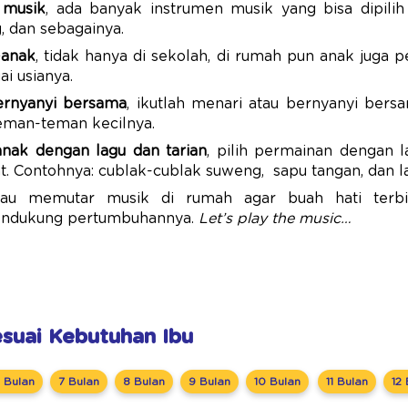
 musik
, ada banyak instrumen musik yang bisa dipilih 
g, dan sebagainya.
-anak
, tidak hanya di sekolah, di rumah pun anak juga 
i usianya.
ernyanyi bersama
, ikutlah menari atau bernyanyi bers
eman-teman kecilnya.
nak dengan lagu dan tarian
, pilih permainan dengan 
. Contohnya: cublak-cublak suweng, sapu tangan, dan lai
tau memutar musik di rumah agar buah hati terb
endukung pertumbuhannya.
Let’s play the music…
Sesuai Kebutuhan Ibu
 Bulan
7 Bulan
8 Bulan
9 Bulan
10 Bulan
11 Bulan
12