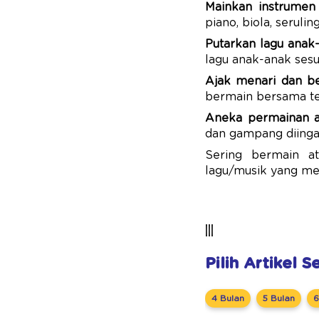
Mainkan instrumen
piano, biola, serulin
Putarkan lagu anak
lagu anak-anak sesua
Ajak menari dan b
bermain bersama t
Aneka permainan a
dan gampang diingat
Sering bermain a
lagu/musik yang m
|||
Pilih Artikel 
4 Bulan
5 Bulan
6