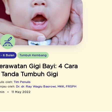
 - 6 Bulan
Tumbuh Kembang
erawatan Gigi Bayi: 4 Cara
 Tanda Tumbuh Gigi
ulis oleh:
Tim Penulis
injau oleh:
Dr. dr. Ray Wagiu Basrowi, MKK, FRSPH
min
11 May 2022