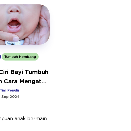
Tumbuh Kembang
-Ciri Bayi Tumbuh
an Cara Mengatasi
ya
:
Tim Penulis
1 Sep 2024
ampuan anak bermain