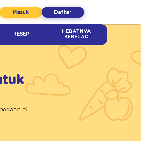
Masuk
Daftar
HEBATNYA
RESEP
BEBELAC
ntuk
bedaan di