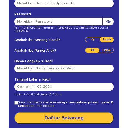
Password
Minimal 8 karakter
,
memiliki 1 angka (0-9)
,
dan karakter spesial
(@#$%^&)
Tidak
Apakah Ibu Sedang Hamil?
Ya
Apakah Ibu Punya Anak?
Nama Lengkap si Kecil
Tanggal Lahir si Kecil
*Usia si Kecil Maksimal 12 Tahun
Saya membaca dan menyetujui
pernyataan privasi
,
syarat &
ketentuan
, dan
cookie
.
Daftar Sekarang