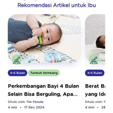
Rekomendasi Artikel untuk Ibu
4-6 Bulan
Tumbuh Kembang
4-6 Bulan
Tu
Perkembangan Bayi 4 Bulan
Berat Bada
Selain Bisa Berguling, Apa
yang Idea
Lagi?
Ditulis oleh:
Tim Penulis
Ditulis oleh:
Tim Pe
4 min
17 Dec 2024
4 min
28 Oct