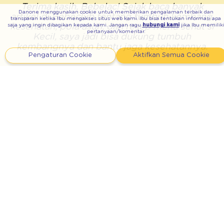
Terima kasih, Bebelac! Sejak baca banyak
Danone menggunakan cookie untuk memberikan pengalaman terbaik dan
artikel di Bebeclub tentang tumbuh kembang,
transparan ketika Ibu mengakses situs web kami. Ibu bisa tentukan informasi apa
kesehatan, pola asuh, dan resep menu sehat si
saja yang ingin dibagikan kepada kami. Jangan ragu
hubungi kami
jika Ibu memilik
pertanyaan/komentar.
Kecil, saya jadi bisa dukung tumbuh
kembangnya dan bantu jaga kesehatannya.
Pengaturan Cookie
Aktifkan Semua Cookie
Bebelac Dukung Penuh ASI
Eksklusif
Layanan 24 Jam untuk Ibu:
Via Telp (Bebas Biaya)
0800 1360 360
BebeCare WhatsApp
0821 2345 8383
Membership WhatsApp