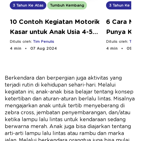
3 Tahun Ke Atas
Tumbuh Kembang
3 Tahun Ke Atas
10 Contoh Kegiatan Motorik
6 Cara Men
Kasar untuk Anak Usia 4-5
Punya Kara
Tahun
Ditulis oleh:
Tim Penulis
Ditulis oleh:
Tim Pe
4 min
07 Aug 2024
4 min
09 Aug
Berkendara dan berpergian juga aktivitas yang
terjadi rutin di kehidupan sehari-hari. Melalui
kegiatan ini, anak-anak bisa belajar tentang konsep
ketertiban dan aturan-aturan berlalu lintas. Misalnya
mengajarkan anak untuk tertib menyeberang di
zebra cross, jembatan penyembarangan, dan/atau
ketika lampu lalu lintas untuk kendaraan sedang
berwarna merah. Anak juga bisa diajarkan tentang
arti-arti lampu lalu lintas atau rambu dan marka
jalan. Melalui berkendara orangtua juga bisa mulai