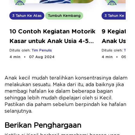
3 Tahun Ke Atas
Tumbuh Kembang
3 Tahun Ke Atas
10 Contoh Kegiatan Motorik
9 Kegiatan
Kasar untuk Anak Usia 4-5
Anak Usia 
Tahun
Manfaatny
Ditulis oleh:
Tim Penulis
Ditulis oleh:
Tim Pe
4 min
07 Aug 2024
4 min
09 Aug
Anak kecil mudah teralihkan konsentrasinya dalam
melakukan sesuatu. Maka dari itu, ada baiknya jika
membagi hafalan ke dalam beberapa bagian
sehingga lebih mudah dipelajari oleh si Kecil.
Pastikan dia paham sebelum berpindah ke hafalan
selanjutnya.
Berikan Penghargaan