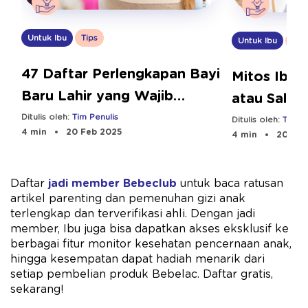
Untuk Ibu
Tips
Untuk Ibu
Tips
47 Daftar Perlengkapan Bayi
Mitos Ibu 
Baru Lahir yang Wajib
atau Salah
Disiapkan
Ditulis oleh:
Tim Penulis
Ditulis oleh:
Tim Pe
4 min
20 Feb 2025
4 min
20 Feb
Daftar
jadi member Bebeclub
untuk baca ratusan
artikel parenting dan pemenuhan gizi anak
terlengkap dan terverifikasi ahli. Dengan jadi
member, Ibu juga bisa dapatkan akses eksklusif ke
berbagai fitur monitor kesehatan pencernaan anak,
hingga kesempatan dapat hadiah menarik dari
setiap pembelian produk Bebelac. Daftar gratis,
sekarang!