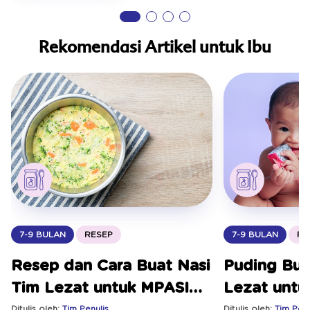
Rekomendasi Artikel untuk Ibu
7-9 BULAN
RE
7-9 BULAN
RESEP
Puding Bu
Resep dan Cara Buat Nasi
Lezat untu
Tim Lezat untuk MPASI
dan Tinggi 
Ditulis oleh:
Tim Penu
Ditulis oleh:
Tim Penulis