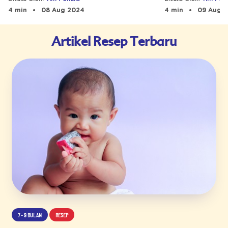
Bayi
4 min
09 Aug 
4 min
08 Aug 2024
Artikel Resep Terbaru
7 - 9 BULAN
RESEP