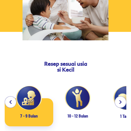
Resep sesuai usia
si Kecil
7 - 9 Bulan
10 - 12 Bulan
1 Tahu