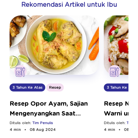
Rekomendasi Artikel untuk Ibu
3 Tahun Ke Atas
Resep
3 Tahun Ke Atas
Resep Opor Ayam, Sajian
Resep Nas
Mengenyangkan Saat
Warni untu
Lebaran
Ditulis oleh:
Tim Penulis
Ditulis oleh:
Tim Pe
4 min
08 Aug 2024
4 min
08 Aug