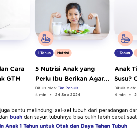
1 Tahun
1 Tahun
Nutrisi
Anak T
dan Cara
5 Nutrisi Anak yang
Susu? 
ak GTM
Perlu Ibu Berikan Agar
dengan 
Tumbuh Optimal
Ditulis oleh
Ditulis oleh:
Tim Penulis
4 min
2
4 min
24 Sep 2024
C juga bantu melindungi sel-sel tubuh dari peradangan da
dari
buah
dan sayur, tubuhnya bisa pulih lebih cepat saat
in Anak 1 Tahun untuk Otak dan Daya Tahan Tubuh