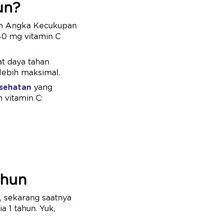
un?
kan Angka Kecukupan
40 mg vitamin C
t daya tahan
lebih maksimal.
sehatan
yang
 vitamin C:​
ahun
, sekarang saatnya
 1 tahun. Yuk,