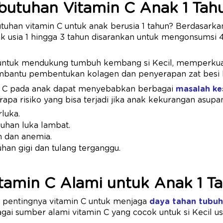
butuhan Vitamin C Anak 1 Tah
utuhan vitamin C untuk anak berusia 1 tahun? Berdasar
ak usia 1 hingga 3 tahun disarankan untuk mengonsumsi 
 untuk mendukung tumbuh kembang si Kecil, memperkua
mbantu pembentukan kolagen dan penyerapan zat besi 
n C pada anak dapat menyebabkan berbagai
masalah ke
rapa risiko yang bisa terjadi jika anak kekurangan asupan
luka.
han luka lambat.
n dan anemia.
an gigi dan tulang terganggu.
tamin C Alami untuk Anak 1 T
 pentingnya vitamin C untuk menjaga
daya tahan tubuh
ai sumber alami vitamin C yang cocok untuk si Kecil usia