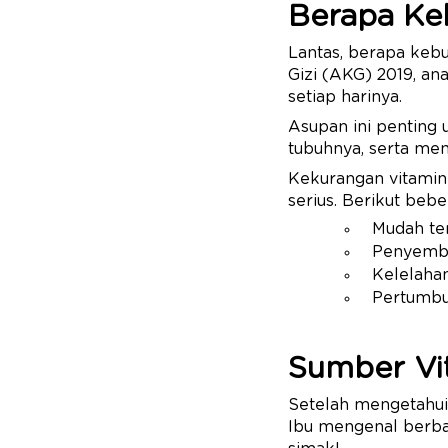
Berapa Ke
Lantas, berapa keb
Gizi (AKG) 2019, an
setiap harinya.
Asupan ini penting
tubuhnya, serta me
​Kekurangan vitami
serius. Berikut bebe
Mudah ter
Penyembu
Kelelaha
Pertumbuh
Sumber Vi
Setelah mengetahui
Ibu mengenal berbag