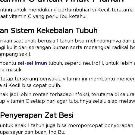
nting untuk mendukung pertumbuhan si Kecil, terutama di
aat vitamin C yang perlu Ibu ketahui.
kan Sistem Kekebalan Tubuh
ikan saat anak berusia 1 tahun bisa melindunginya dari p
ngi kulit dari serangan kuman serta menangkal radikal b
ampang sakit.
embantu
sel-sel imun
tubuh, seperti neutrofil, untuk lebih
ng masuk.
il tetap terserang penyakit, vitamin ini membantu menc
 si Kecil bisa cepat pulih.
nak jadi lebih rentan terhadap infeksi, terutama di salu
ukup vitamin C setiap hari agar tubuhnya selalu siap mel
Penyerapan Zat Besi
 C untuk anak 1 tahun juga bisa mempercepat penyerapan z
pa sayur dan buah, lho Bu.