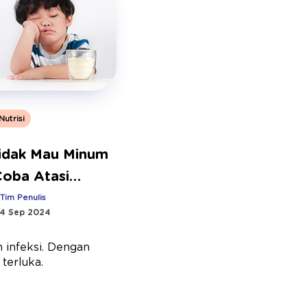
Nutrisi
idak Mau Minum
Coba Atasi
Cara Ini
:
Tim Penulis
4 Sep 2024
n infeksi. Dengan
 terluka.