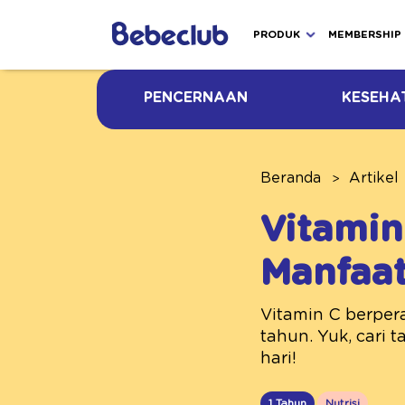
PRODUK
MEMBERSHIP
PENCERNAAN
KESEHA
Beranda
Artikel
Vitamin
Manfaa
Vitamin C berpera
tahun. Yuk, cari 
hari!
1 Tahun
Nutrisi