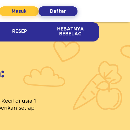
Masuk
Daftar
HEBATNYA
RESEP
BEBELAC
:
ecil di usia 1
erikan setiap