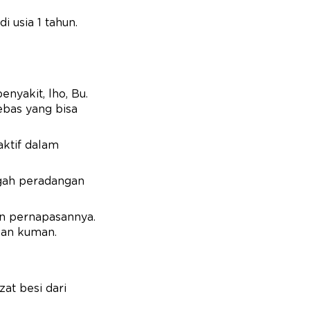
 usia 1 tahun.
enyakit, lho, Bu.
ebas yang bisa
 aktif dalam
egah peradangan
ran pernapasannya.
awan kuman.
at besi dari