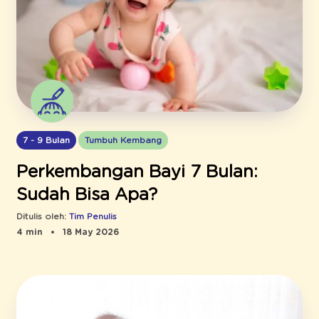
7 - 9 Bulan
Tumbuh Kembang
Perkembangan Bayi 7 Bulan:
Sudah Bisa Apa?
Ditulis oleh:
Tim Penulis
4 min
18 May 2026