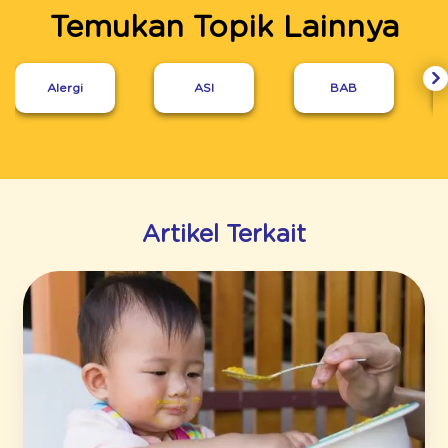
Temukan Topik Lainnya
Alergi
ASI
BAB
Artikel Terkait