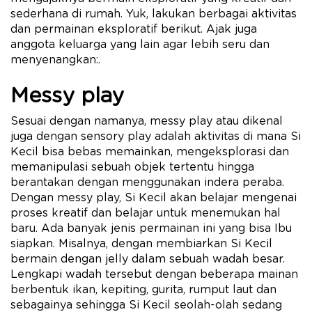
sederhana di rumah. Yuk, lakukan berbagai aktivitas
dan permainan eksploratif berikut. Ajak juga
anggota keluarga yang lain agar lebih seru dan
menyenangkan:.
Messy play
Sesuai dengan namanya, messy play atau dikenal
juga dengan sensory play adalah aktivitas di mana Si
Kecil bisa bebas memainkan, mengeksplorasi dan
memanipulasi sebuah objek tertentu hingga
berantakan dengan menggunakan indera peraba.
Dengan messy play, Si Kecil akan belajar mengenai
proses kreatif dan belajar untuk menemukan hal
baru. Ada banyak jenis permainan ini yang bisa Ibu
siapkan. Misalnya, dengan membiarkan Si Kecil
bermain dengan jelly dalam sebuah wadah besar.
Lengkapi wadah tersebut dengan beberapa mainan
berbentuk ikan, kepiting, gurita, rumput laut dan
sebagainya sehingga Si Kecil seolah-olah sedang