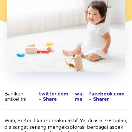
Bagikan
twitter.com
wa.
facebook.com
artikel ini
– Share
me
– Sharer
Wah, Si Kecil kini semakin aktif. Ya, di usia 7-8 bulan,
dia sangat senang mengeksplorasi berbagai aspek