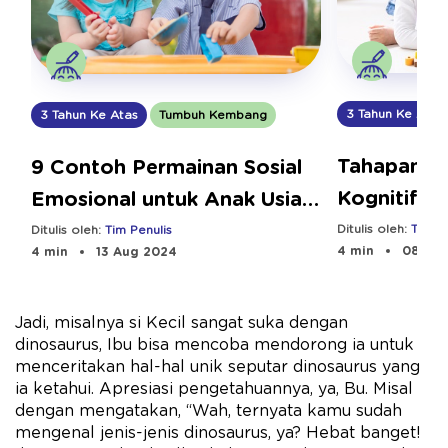
3 Tahun Ke Atas
3 Tahun Ke Atas
Tumbuh Kembang
Tahapan P
9 Contoh Permainan Sosial
Kognitif A
Emosional untuk Anak Usia
Tahun
Dini
Ditulis oleh:
Tim Pe
Ditulis oleh:
Tim Penulis
4 min
08 Aug
4 min
13 Aug 2024
Jadi, misalnya si Kecil sangat suka dengan
dinosaurus, Ibu bisa mencoba mendorong ia untuk
menceritakan hal-hal unik seputar dinosaurus yang
ia ketahui. Apresiasi pengetahuannya, ya, Bu. Misal
dengan mengatakan, “Wah, ternyata kamu sudah
mengenal jenis-jenis dinosaurus, ya? Hebat banget!