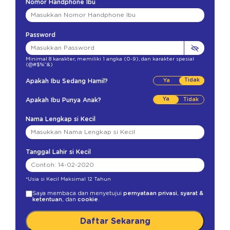
Nomor Handphone Ibu
Password
Minimal 8 karakter
,
memiliki 1 angka (0-9)
,
dan karakter spesial
(@#$%^&)
Tidak
Apakah Ibu Sedang Hamil?
Ya
Apakah Ibu Punya Anak?
Nama Lengkap si Kecil
Tanggal Lahir si Kecil
*Usia si Kecil Maksimal 12 Tahun
Saya membaca dan menyetujui
pernyataan privasi
,
syarat &
ketentuan
, dan
cookie
.
Daftar Sekarang