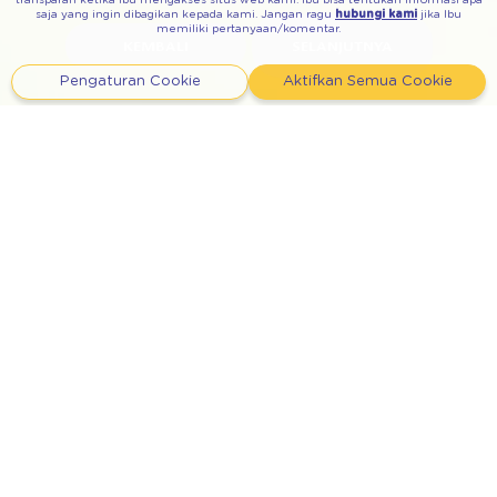
transparan ketika Ibu mengakses situs web kami. Ibu bisa tentukan informasi apa
saja yang ingin dibagikan kepada kami. Jangan ragu
hubungi kami
jika Ibu
memiliki pertanyaan/komentar.
KEMBALI
SELANJUTNYA
Pengaturan Cookie
Aktifkan Semua Cookie