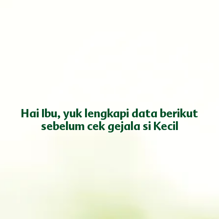
Kode Event
Kode Referal
Status Ibu
Hai Ibu, yuk lengkapi data berikut
sebelum cek gejala si Kecil
Saya menyetujui
kebijakan privasi
serta
syarat &
ketentuan
yang berlaku di situs Bebeclub