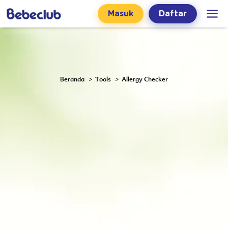
Masuk
Daftar
Daftar
Beranda
Tools
Allergy Checker
Nama Lengkap
No. Handphone (Terhubung Whatsapp)
Password
Konfirmasi Password