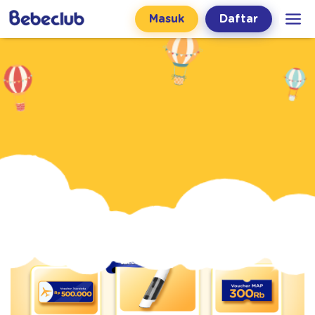
Masuk
Daftar
Beranda
Promo & Event
Event