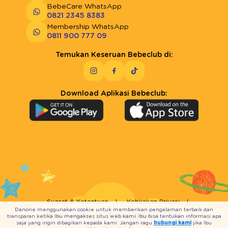
BebeCare WhatsApp
0821 2345 8383
Membership WhatsApp
0811 900 777 09
Temukan Keseruan Bebeclub di:
Download Aplikasi Bebeclub:
Syarat & Ketentuan
Kebijakan Privasi
Danone menggunakan cookie untuk memberikan pengalaman terbaik dan
Press Release
Tentang Kami
FAQ
transparan ketika Ibu mengakses situs web kami. Ibu bisa tentukan informasi apa
saja yang ingin dibagikan kepada kami. Jangan ragu
hubungi kami
jika Ibu