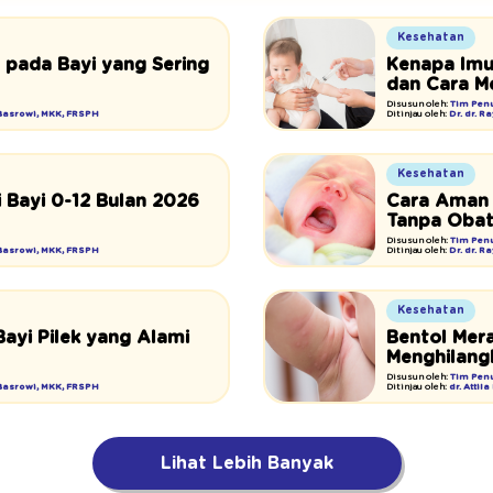
Kesehatan
t pada Bayi yang Sering
Kenapa Imun
dan Cara 
Disusun oleh:
Tim Penu
 Basrowi, MKK, FRSPH
Ditinjau oleh:
Dr. dr. 
Kesehatan
 Bayi 0-12 Bulan 2026
Cara Aman 
Tanpa Oba
Disusun oleh:
Tim Penu
 Basrowi, MKK, FRSPH
Ditinjau oleh:
Dr. dr. 
Kesehatan
ayi Pilek yang Alami
Bentol Mera
Menghilang
Disusun oleh:
Tim Penu
 Basrowi, MKK, FRSPH
Ditinjau oleh:
dr. Attil
Lihat Lebih Banyak