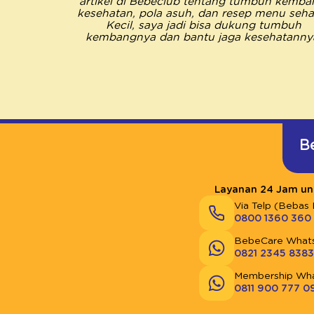
artikel di Bebeclub tentang tumbuh kemba
kesehatan, pola asuh, dan resep menu sehat
Kecil, saya jadi bisa dukung tumbuh
kembangnya dan bantu jaga kesehatanny
B
Layanan 24 Jam unt
Via Telp (Bebas 
0800 1360 360
BebeCare What
0821 2345 8383
Membership Wh
0811 900 777 0