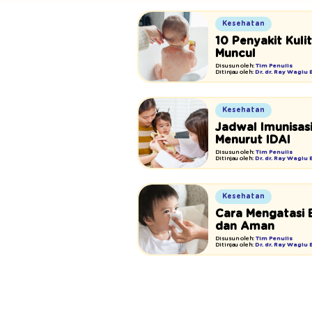
Kesehatan
10 Penyakit Kuli
Muncul
Disusun oleh:
Tim Penulis
Ditinjau oleh:
Dr. dr. Ray Wagiu
Kesehatan
Jadwal Imunisasi
Menurut IDAI
Disusun oleh:
Tim Penulis
Ditinjau oleh:
Dr. dr. Ray Wagiu
Kesehatan
Cara Mengatasi B
dan Aman
Disusun oleh:
Tim Penulis
Ditinjau oleh:
Dr. dr. Ray Wagiu