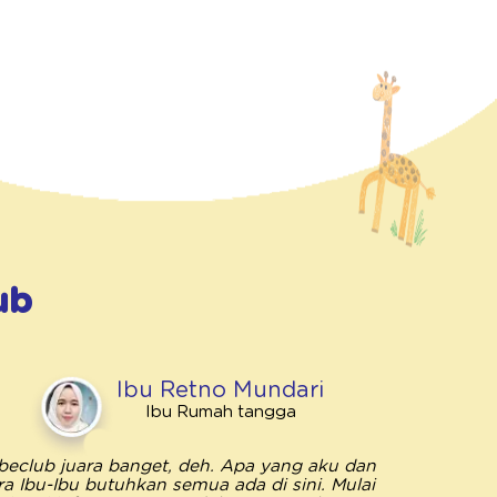
ub
Ibu Retno Mundari
Ibu Rumah tangga
beclub juara banget, deh. Apa yang aku dan
Bebeclub 
ra Ibu-Ibu butuhkan semua ada di sini. Mulai
penting unt