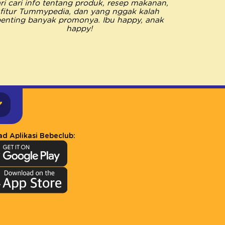
ri cari info tentang produk, resep makanan,
saya me
fitur Tummypedia, dan yang nggak kalah
semua k
enting banyak promonya. Ibu happy, anak
Pastinya 
happy!
happy jad
d Aplikasi Bebeclub: