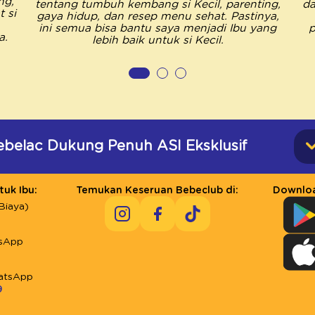
ng,
tentang tumbuh kembang si Kecil, parenting,
da
 si
gaya hidup, dan resep menu sehat. Pastinya,
ini semua bisa bantu saya menjadi Ibu yang
p
a.
lebih baik untuk si Kecil.
ebelac Dukung Penuh ASI Eksklusif
uk Ibu:
Temukan Keseruan Bebeclub di:
Downloa
Biaya)
sApp
atsApp
9