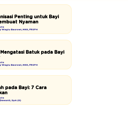
isasi Penting untuk Bayi
Membuat Nyaman
lis
Ray Wagiu Basrowi, MKK, FRSPH
Mengatasi Batuk pada Bayi
t
lis
Ray Wagiu Basrowi, MKK, FRSPH
h pada Bayi: 7 Cara
kan
lis
a Dewanti, SpA (K)