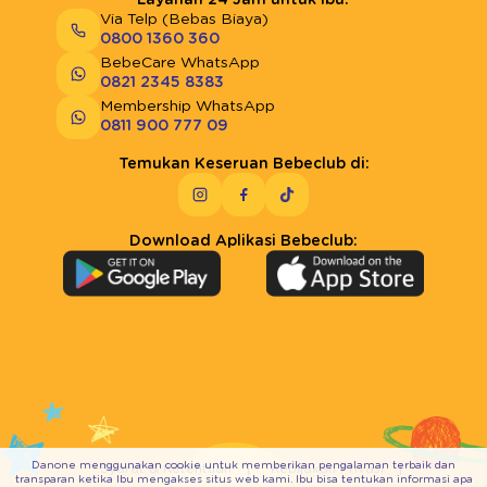
Via Telp (Bebas Biaya)
0800 1360 360
BebeCare WhatsApp
0821 2345 8383
Membership WhatsApp
0811 900 777 09
Temukan Keseruan Bebeclub di:
Download Aplikasi Bebeclub:
Danone menggunakan cookie untuk memberikan pengalaman terbaik dan
Syarat & Ketentuan
Kebijakan Privasi
transparan ketika Ibu mengakses situs web kami. Ibu bisa tentukan informasi apa