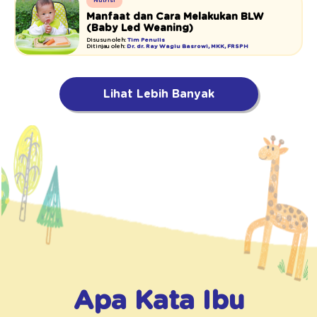
Nutrisi
Manfaat dan Cara Melakukan BLW
(Baby Led Weaning)
Disusun oleh:
Tim Penulis
Ditinjau oleh:
Dr. dr. Ray Wagiu Basrowi, MKK, FRSPH
Lihat Lebih Banyak
Apa Kata Ibu