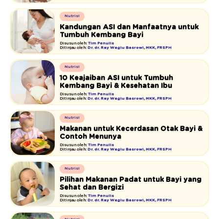
Nutrisi
Kandungan ASI dan Manfaatnya untuk
Tumbuh Kembang Bayi
Disusun oleh:
Tim Penulis
Ditinjau oleh:
Dr. dr. Ray Wagiu Basrowi, MKK, FRSPH
Nutrisi
10 Keajaiban ASI untuk Tumbuh
Kembang Bayi & Kesehatan Ibu
Disusun oleh:
Tim Penulis
Ditinjau oleh:
Dr. dr. Ray Wagiu Basrowi, MKK, FRSPH
Nutrisi
Makanan untuk Kecerdasan Otak Bayi &
Contoh Menunya
Disusun oleh:
Tim Penulis
Ditinjau oleh:
Dr. dr. Ray Wagiu Basrowi, MKK, FRSPH
Nutrisi
Pilihan Makanan Padat untuk Bayi yang
Sehat dan Bergizi
Disusun oleh:
Tim Penulis
Ditinjau oleh:
Dr. dr. Ray Wagiu Basrowi, MKK, FRSPH