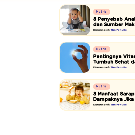
Nutrisi
8 Penyebab Anak
dan Sumber Mak
Disusun oleh:
Tim Penulis
Nutrisi
Pentingnya Vita
Tumbuh Sehat da
Disusun oleh:
Tim Penulis
Nutrisi
8 Manfaat Sarap
Dampaknya Jika
Disusun oleh:
Tim Penulis