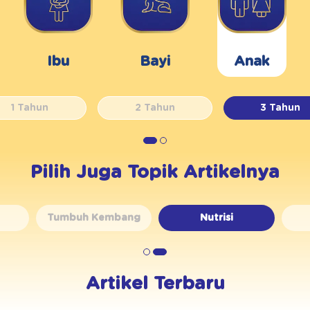
Ibu
Bayi
Anak
1 Tahun
2 Tahun
3 Tahun
Pilih Juga Topik Artikelnya
Tumbuh Kembang
Nutrisi
Artikel Terbaru