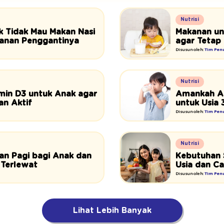
Nutrisi
 Tidak Mau Makan Nasi
Makanan un
anan Penggantinya
agar Tetap 
Disusun oleh:
Tim Penu
Nutrisi
min D3 untuk Anak agar
Amankah An
n Aktif
untuk Usia 
Disusun oleh:
Tim Penu
Nutrisi
an Pagi bagi Anak dan
Kebutuhan 
 Terlewat
Usia dan C
Disusun oleh:
Tim Penu
Lihat Lebih Banyak