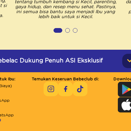
ng,
tentang tumbuh kembang si Kecil, parenting,
da
 si
gaya hidup, dan resep menu sehat. Pastinya,
ini semua bisa bantu saya menjadi Ibu yang
p
a.
lebih baik untuk si Kecil.
ebelac Dukung Penuh ASI Eksklusif
uk Ibu:
Temukan Keseruan Bebeclub di:
Downloa
Biaya)
sApp
atsApp
9