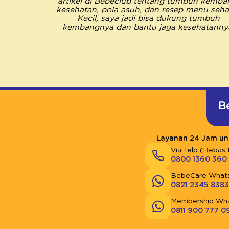
artikel di Bebeclub tentang tumbuh kemba
kesehatan, pola asuh, dan resep menu sehat
Kecil, saya jadi bisa dukung tumbuh
kembangnya dan bantu jaga kesehatanny
B
Layanan 24 Jam unt
Via Telp (Bebas 
0800 1360 360
BebeCare What
0821 2345 8383
Membership Wh
0811 900 777 0