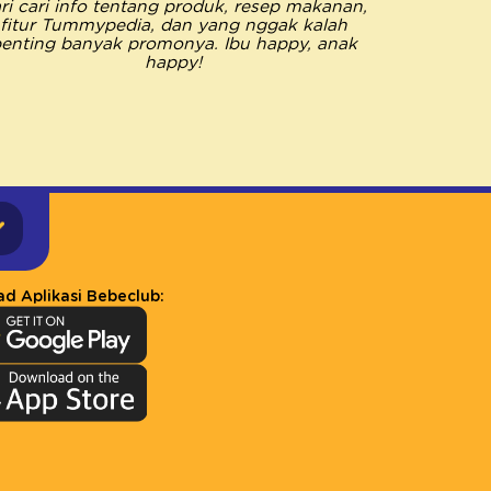
ri cari info tentang produk, resep makanan,
saya me
fitur Tummypedia, dan yang nggak kalah
semua k
enting banyak promonya. Ibu happy, anak
Pastinya 
happy!
happy jad
d Aplikasi Bebeclub: