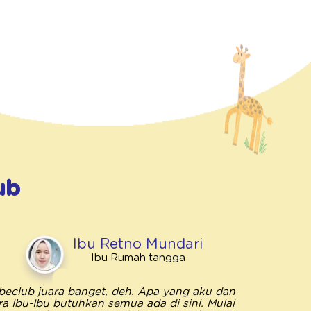
ub
Ibu Retno Mundari
Ibu Rumah tangga
beclub juara banget, deh. Apa yang aku dan
Bebeclub 
ra Ibu-Ibu butuhkan semua ada di sini. Mulai
penting unt