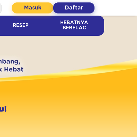
Masuk
Daftar
HEBATNYA
RESEP
BEBELAC
u!