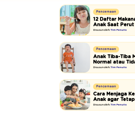
Pencernaan
12 Daftar Maka
Anak Saat Peru
Disusun oleh:
Tim Penulis
Pencernaan
Anak Tiba-Tiba 
Normal atau Tid
Disusun oleh:
Tim Penulis
Pencernaan
Cara Menjaga K
Anak agar Tetap
Disusun oleh:
Tim Penulis