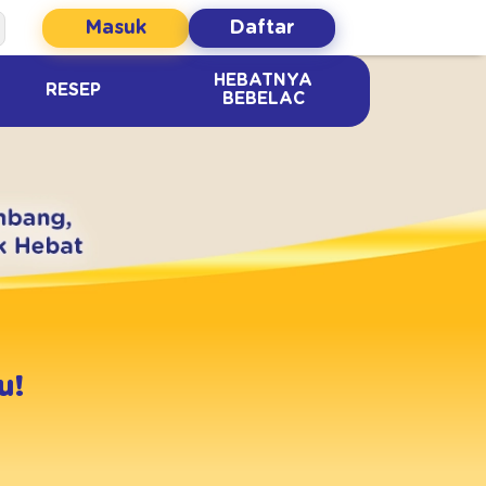
Masuk
Daftar
HEBATNYA
RESEP
BEBELAC
u!