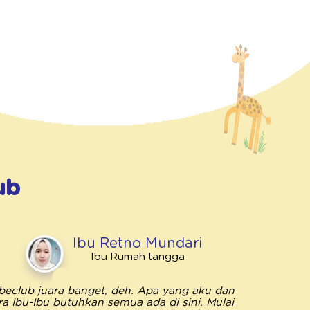
ub
Ibu Retno Mundari
Ibu Rumah tangga
beclub juara banget, deh. Apa yang aku dan
Bebeclub 
ra Ibu-Ibu butuhkan semua ada di sini. Mulai
penting unt