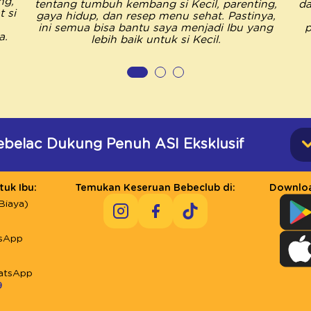
ng,
tentang tumbuh kembang si Kecil, parenting,
da
 si
gaya hidup, dan resep menu sehat. Pastinya,
ini semua bisa bantu saya menjadi Ibu yang
p
a.
lebih baik untuk si Kecil.
ebelac Dukung Penuh ASI Eksklusif
uk Ibu:
Temukan Keseruan Bebeclub di:
Downloa
Biaya)
sApp
atsApp
9