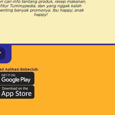
ri cari info tentang produk, resep makanan,
saya me
fitur Tummypedia, dan yang nggak kalah
semua k
enting banyak promonya. Ibu happy, anak
Pastinya 
happy!
happy jad
d Aplikasi Bebeclub: