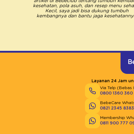
artikel di Bebeclub tentang tumbuh kemba
kesehatan, pola asuh, dan resep menu sehat
Kecil, saya jadi bisa dukung tumbuh
kembangnya dan bantu jaga kesehatanny
B
Layanan 24 Jam unt
Via Telp (Bebas 
0800 1360 360
BebeCare What
0821 2345 8383
Membership Wh
0811 900 777 0