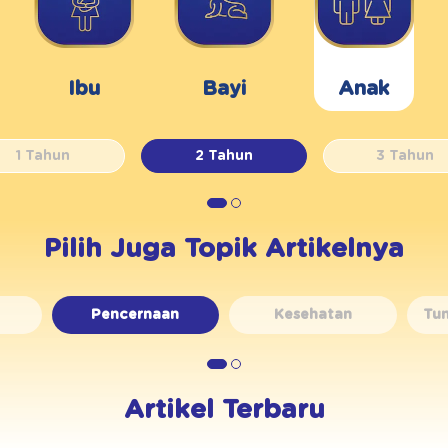
Ibu
Bayi
Anak
1 Tahun
2 Tahun
3 Tahun
Pilih Juga Topik Artikelnya
Pencernaan
Kesehatan
Tu
Artikel Terbaru