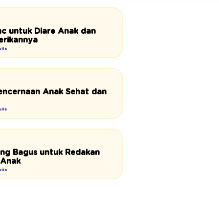
nc untuk Diare Anak dan
rikannya
lis
 Pencernaan Anak Sehat dan
lis
ng Bagus untuk Redakan
 Anak
lis