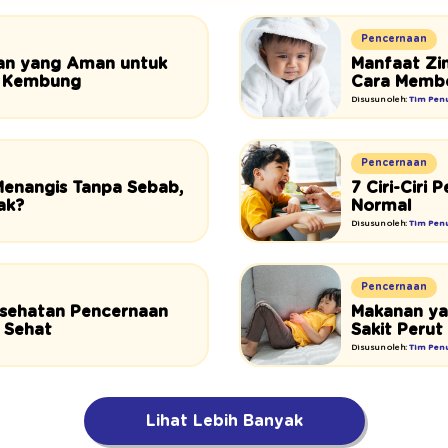
Pencernaan
nan yang Aman untuk
Manfaat Zi
t Kembung
Cara Membe
Disusun oleh:
Tim Penu
Pencernaan
Menangis Tanpa Sebab,
7 Ciri-Ciri
ak?
Normal
Disusun oleh:
Tim Penu
Pencernaan
esehatan Pencernaan
Makanan ya
 Sehat
Sakit Perut
Disusun oleh:
Tim Penu
Lihat Lebih Banyak