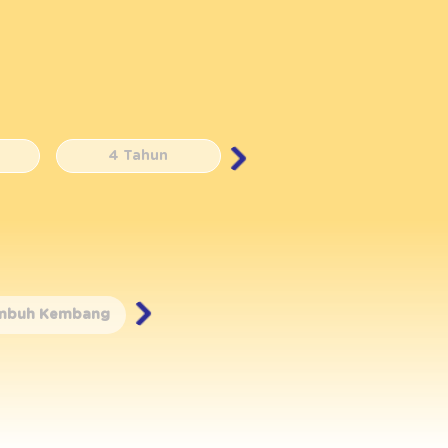
4 Tahun
5 Tahun
mbuh Kembang
Nutrisi
Resep