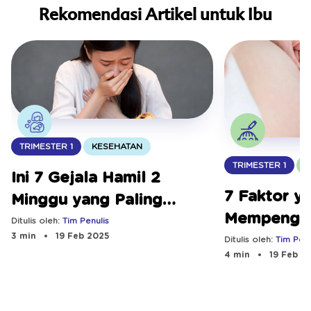
Rekomendasi Artikel untuk Ibu
TRIMESTER 1
KESEHATAN
TRIMESTER 1
T
Ini 7 Gejala Hamil 2
7 Faktor y
Minggu yang Paling
Mempengar
Sering Muncul
Ditulis oleh:
Tim Penulis
3 min
19 Feb 2025
Perkemban
Ditulis oleh:
Tim Penu
4 min
19 Feb 2