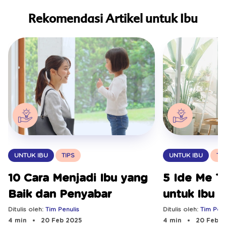
Rekomendasi Artikel untuk Ibu
UNTUK IBU
TIPS
UNTUK IBU
TI
10 Cara Menjadi Ibu yang
5 Ide Me T
Baik dan Penyabar
untuk Ibu 
Bekerja
Ditulis oleh:
Tim Penulis
Ditulis oleh:
Tim Penu
4 min
20 Feb 2025
4 min
20 Feb 2