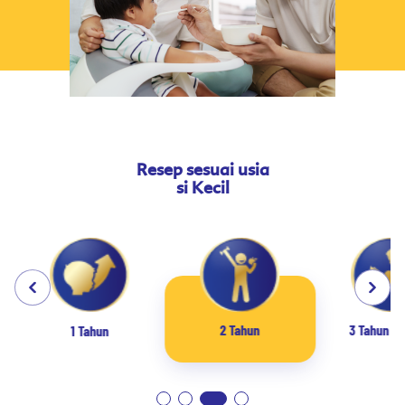
Resep sesuai usia
si Kecil
3 Tahun ke
2 Tahun
1 Tahun