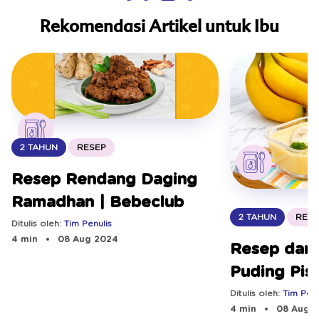
Rekomendasi Artikel untuk Ibu
2 TAHUN
RESEP
Resep Rendang Daging
Ramadhan | Bebeclub
2 TAHUN
RESE
Ditulis oleh:
Tim Penulis
4 min
08 Aug 2024
Resep dan
Puding Pis
Ditulis oleh:
Tim Penu
4 min
08 Aug 