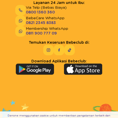
Layanan 24 Jam untuk Ibu:
Via Telp (Bebas Biaya)
0800 1360 360
BebeCare WhatsApp
0821 2345 8383
Membership WhatsApp
0811 900 777 09
Temukan Keseruan Bebeclub di:
Download Aplikasi Bebeclub:
Danone menggunakan cookie untuk memberikan pengalaman terbaik dan
Syarat & Ketentuan
Kebijakan Privasi