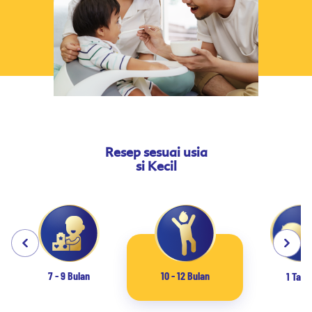
Resep sesuai usia
si Kecil
7 - 9 Bulan
10 - 12 Bulan
1 Tahu