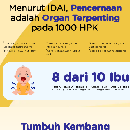
Menurut IDAI,
Pencernaan
adalah
Organ Terpenting
1
pada 1000 HPK
1
3
5
IDAI (2013) Air Susu ibu dan
Jena A, et. al. (2020) Front.
Carabotti M, et. al. (2015) Ann
Kesehatan Saluran Cerna
Integra. Neurosci
Gastroenterol
2
4
6
Mitsuoka T (1992) Nutr Rev
Goral R et. al.(1996) N Engl J
Cerdo T, et. al. (2017) Nutrients
Med
8 dari 10 Ib
menghadapi masalah kesehatan pencernaan
Survey Digital di 2024 dengan 360 ibu dengan anak usia 0 – 3 tahun
Tumbuh Kembang