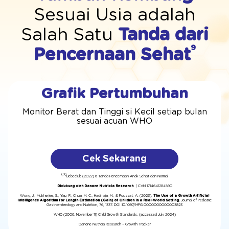
Sesuai Usia adalah
Salah Satu
Tanda dari
9
Pencernaan Sehat
Grafik Pertumbuhan
Monitor Berat dan Tinggi si Kecil setiap bulan
sesuai acuan WHO
Cek Sekarang
(9)
Bebeclub (2022) 6 Tanda Pencernaan Anak Sehat dan Normal
Didukung oleh
Danone Nutricia Research
| CVM 1714641284590
Wong, J., Mukherjee, S., Yap, F., Chua, M. C., Hadimaja, M., & Foussat, A. (2023).
The Use of a Growth Artificial
Intelligence Algorithm for Length Estimation (Gain) of Children in a Real-World Setting
, Journal of Pediatric
Gastroenterology and Nutrition, 76, 1337. DOI:10.1097/MPG.0000000000003823
WHO (2006, November 11) Child Growth Standards. (accessed July 2024)
Danone Nutricia Research – Growth Tracker